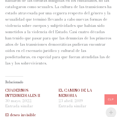
hablaron de las torturas infligidas en los ciudadanos, no las
catalogaron como sexuales. La cultura de las transiciones ha
estado atravesada por una ceguera respecto del género y la
sexualidad que terminó llevando a cabo nuevas formas de
violencia sobre cuerpos y subjetividades que habían sido
sometidos a la violencia del Estado. Casi cuatro décadas
han tenido que pasar para que las denuncias de los primeros
años de las transiciones democráticas pudieran encontrar
oídos en el escenario jurídico y cultural de las
posdictaduras, en especial para que fueran atendidas las de
las y los sobrevivientes.
Relacionado
CUADERNOS
EL CAMINO DE LA
INTERMEDIALES II
MEMORIA
30 mayo, 2022
23 abril, 2019
CLP
Entrada similar
Entrada similar
El deseo invisible