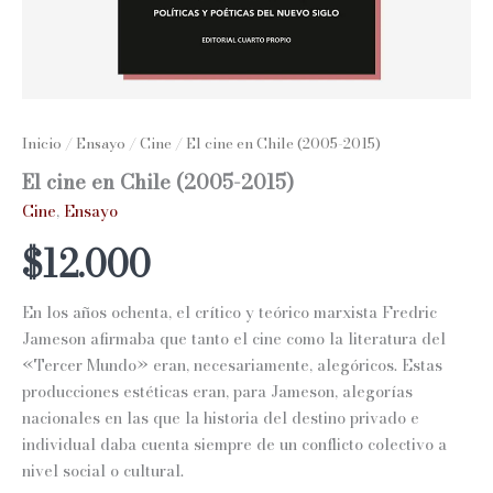
Inicio
/
Ensayo
/
Cine
/ El cine en Chile (2005-2015)
El cine en Chile (2005-2015)
Cine
,
Ensayo
$
12.000
En los años ochenta, el crítico y teórico marxista Fredric
Jameson afirmaba que tanto el cine como la literatura del
«Tercer Mundo» eran, necesariamente, alegóricos. Estas
producciones estéticas eran, para Jameson, alegorías
nacionales en las que la historia del destino privado e
individual daba cuenta siempre de un conflicto colectivo a
nivel social o cultural.