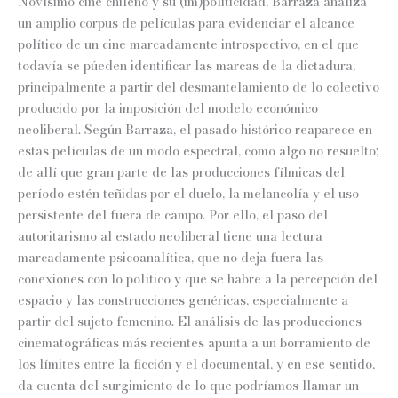
Novísimo cine chileno y su (im)politicidad, Barraza analiza
un amplio corpus de películas para evidenciar el alcance
político de un cine marcadamente introspectivo, en el que
todavía se púeden identificar las marcas de la dictadura,
principalmente a partir del desmantelamiento de lo colectivo
producido por la imposición del modelo económico
neoliberal. Según Barraza, el pasado histórico reaparece en
estas películas de un modo espectral, como algo no resuelto;
de allí que gran parte de las producciones fílmicas del
período estén teñidas por el duelo, la melancolía y el uso
persistente del fuera de campo. Por ello, el paso del
autoritarismo al estado neoliberal tiene una lectura
marcadamente psicoanalítica, que no deja fuera las
conexiones con lo político y que se habre a la percepción del
espacio y las construcciones genéricas, especialmente a
partir del sujeto femenino. El análisis de las producciones
cinematográficas más recientes apunta a un borramiento de
los límites entre la ficción y el documental, y en ese sentido,
da cuenta del surgimiento de lo que podríamos llamar un