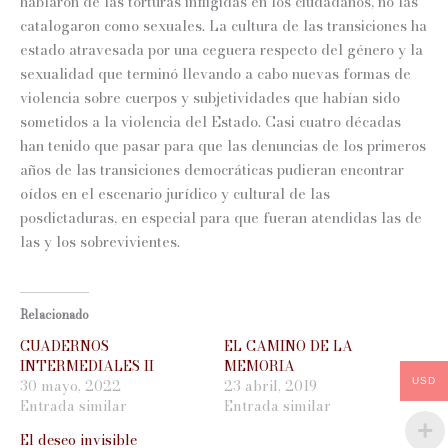
hablaron de las torturas infligidas en los ciudadanos, no las
catalogaron como sexuales. La cultura de las transiciones ha
estado atravesada por una ceguera respecto del género y la
sexualidad que terminó llevando a cabo nuevas formas de
violencia sobre cuerpos y subjetividades que habían sido
sometidos a la violencia del Estado. Casi cuatro décadas
han tenido que pasar para que las denuncias de los primeros
años de las transiciones democráticas pudieran encontrar
oídos en el escenario jurídico y cultural de las
posdictaduras, en especial para que fueran atendidas las de
las y los sobrevivientes.
Relacionado
CUADERNOS
EL CAMINO DE LA
INTERMEDIALES II
MEMORIA
30 mayo, 2022
23 abril, 2019
USD
Entrada similar
Entrada similar
El deseo invisible