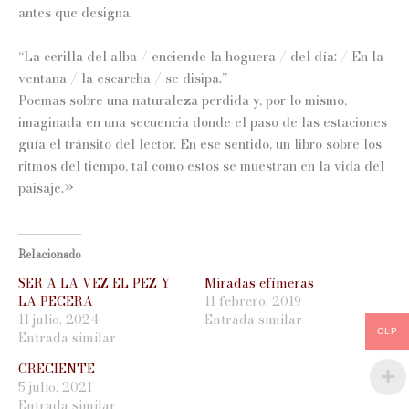
antes que designa.
“La cerilla del alba / enciende la hoguera / del día: / En la
ventana / la escarcha / se disipa.”
Poemas sobre una naturaleza perdida y, por lo mismo,
imaginada en una secuencia donde el paso de las estaciones
guía el tránsito del lector. En ese sentido, un libro sobre los
ritmos del tiempo, tal como estos se muestran en la vida del
paisaje.»
Relacionado
SER A LA VEZ EL PEZ Y
Miradas efímeras
LA PECERA
11 febrero, 2019
11 julio, 2024
Entrada similar
CLP
Entrada similar
CRECIENTE
5 julio, 2021
Entrada similar