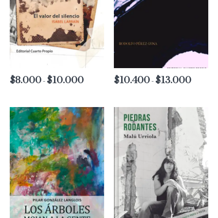
$
8.000
$
10.000
Rango
$
10.400
$
13.000
Rango
-
-
de
de
precios:
precios:
desde
desde
$8.000
$10.400
hasta
hasta
$10.000
$13.000