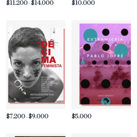
$
11.200
$
14.000
Rango
$
10.000
-
de
precios:
desde
$11.200
hasta
$14.000
$
7.200
$
9.000
Rango
$
5.000
-
de
precios:
desde
$7.200