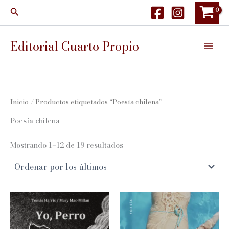
Ir
Buscar
al
contenido
Editorial Cuarto Propio
Inicio
/ Productos etiquetados “Poesía chilena”
Poesía chilena
Ordenado
Mostrando 1–12 de 19 resultados
por
los
últimos