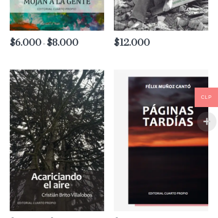
$
6.000
$
8.000
Rango
$
12.000
-
de
precios:
desde
$6.000
hasta
$8.000
CLP