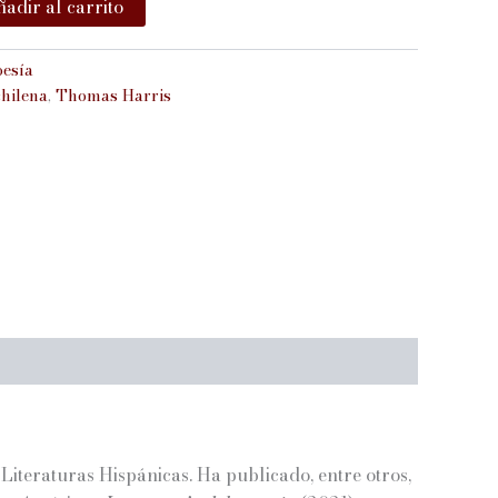
adir al carrito
oesía
chilena
,
Thomas Harris
Literaturas Hispánicas. Ha publicado, entre otros,