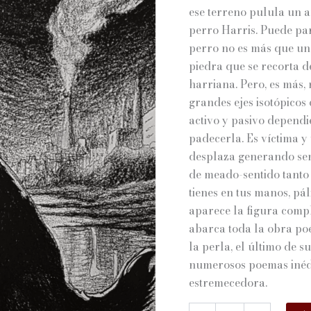
ese terreno pulula un a
perro Harris. Puede pa
perro no es más que un
piedra que se recorta d
harriana. Pero, es más,
grandes ejes isotópicos
activo y pasivo dependi
padecerla. Es víctima y
desplaza generando sent
de meado-sentido tanto
tienes en tus manos, pá
aparece la figura comple
abarca toda la obra po
la perla, el último de 
numerosos poemas inédi
estremecedora.
YO,