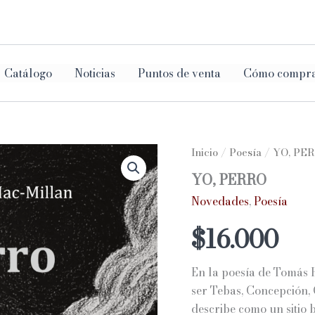
ar
Catálogo
Noticias
Puntos de venta
Cómo compr
Inicio
/
Poesía
/ YO, PE
YO, PERRO
Novedades
,
Poesía
$
16.000
En la poesía de Tomás 
ser Tebas, Concepción, 
describe como un sitio 