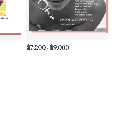
$
7.200
$
9.000
Rango
-
de
precios:
desde
$7.200
hasta
$9.000