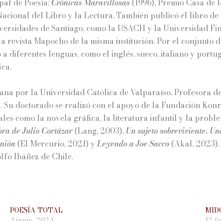
pal de Poesía;
Crónicas Maravillosas
(1996), Premio Casa de 
Nacional del Libro y la Lectura. También publicó el libro de
niversidades de Santiago, como la USACH y la Universidad F
 la revista Mapocho de la misma institución. Por el conjunto
o a diferentes lenguas, como el inglés, sueco, italiano y por
ica.
a por la Universidad Católica de Valparaíso, Profesora de 
 Su doctorado se realizó con el apoyo de la Fundación Konr
es como la novela gráfica, la literatura infantil y la proble
bra de Julio Cortázar
(Lang, 2003),
Un sujeto sobreviviente. U
inión
(El Mercurio, 2021) y
Leyendo a Joe Sacco
(Akal, 2023).
lfo Ibáñez de Chile.
POESÍA TOTAL
MIDO
4 junio, 2024
12 f