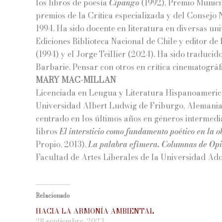
los libros de poesía
Cipango
(1992), Premio Munici
premios de la Crítica especializada y del Consejo 
1994. Ha sido docente en literatura en diversas u
Ediciones Biblioteca Nacional de Chile y editor de
(1994) y el Jorge Teillier (2024). Ha sido traducid
Barbarie. Pensar con otros en crítica cinematográf
MARY MAC-MILLAN
Licenciada en Lengua y Literatura Hispanoamerican
Universidad Albert Ludwig de Friburgo, Alemania.
centrado en los últimos años en géneros intermedial
libros
El intersticio como fundamento poético en la o
Propio, 2013),
La palabra efímera. Columnas de Op
Facultad de Artes Liberales de la Universidad Ado
Relacionado
HACIA LA ARMONÍA AMBIENTAL
28 septiembre, 2023