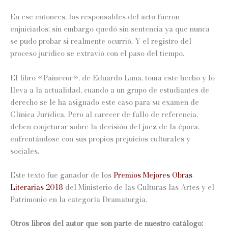
En ese entonces, los responsables del acto fueron
enjuiciados; sin embargo quedó sin sentencia ya que nunca
se pudo probar si realmente ocurrió. Y el registro del
proceso jurídico se extravió con el paso del tiempo.
El libro «Painecur», de Eduardo Luna, toma este hecho y lo
lleva a la actualidad, cuando a un grupo de estudiantes de
derecho se le ha asignado este caso para su examen de
Clínica Jurídica. Pero al carecer de fallo de referencia,
deben conjeturar sobre la decisión del juez de la época,
enfrentándose con sus propios prejuicios culturales y
sociales.
Este texto fue ganador de los
Premios Mejores Obras
Literarias 2018
del Ministerio de las Culturas las Artes y el
Patrimonio en la categoría Dramaturgia.
Otros libros del autor que son parte de nuestro catálogo: