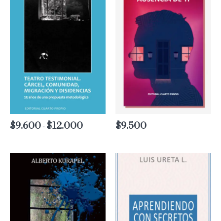
$
9.600
$
12.000
Rango
$
9.500
-
de
precios:
desde
$9.600
hasta
$12.000