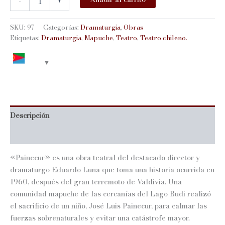
-
+
cantidad
SKU:
97
Categorías:
Dramaturgia
,
Obras
Etiquetas:
Dramaturgia
,
Mapuche
,
Teatro
,
Teatro chileno.
Descripción
Información adicional
«Painecur» es una obra teatral del destacado director y
dramaturgo Eduardo Luna que toma una historia ocurrida en
1960, después del gran terremoto de Valdivia. Una
comunidad mapuche de las cercanías del Lago Budi realizó
el sacrificio de un niño, José Luis Painecur, para calmar las
fuerzas sobrenaturales y evitar una catástrofe mayor.