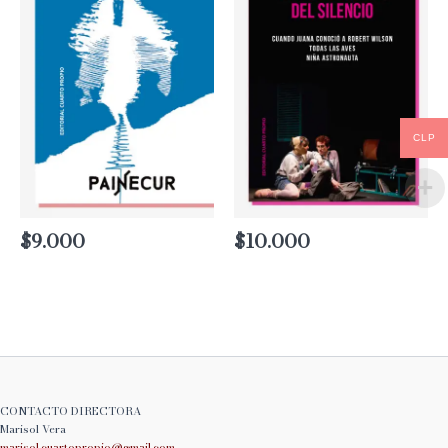
CLP
$
9.000
$
10.000
CONTACTO DIRECTORA
Marisol Vera
marisol.cuartopropio@
gmail.com