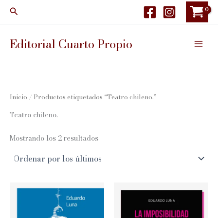
Ir
Buscar
al
contenido
Editorial Cuarto Propio
Inicio
/ Productos etiquetados “Teatro chileno.”
Teatro chileno.
Ordenado
Mostrando los 2 resultados
por
los
últimos