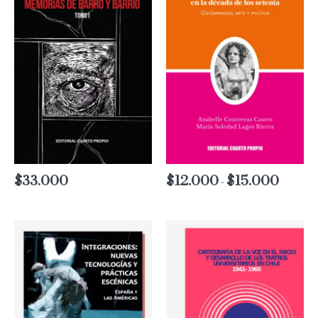
$
33.000
$
12.000
$
15.000
Rango
-
de
precios:
desde
$12.000
hasta
$15.000