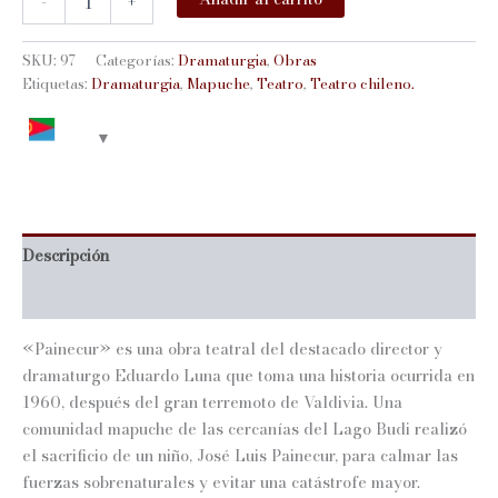
-
+
cantidad
SKU:
97
Categorías:
Dramaturgia
,
Obras
Etiquetas:
Dramaturgia
,
Mapuche
,
Teatro
,
Teatro chileno.
Descripción
Información adicional
«Painecur» es una obra teatral del destacado director y
dramaturgo Eduardo Luna que toma una historia ocurrida en
1960, después del gran terremoto de Valdivia. Una
comunidad mapuche de las cercanías del Lago Budi realizó
el sacrificio de un niño, José Luis Painecur, para calmar las
fuerzas sobrenaturales y evitar una catástrofe mayor.