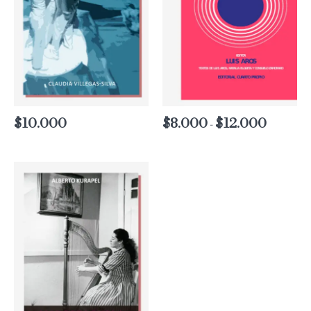
$
10.000
$
8.000
$
12.000
Rango
-
de
precios:
desde
$8.000
hasta
$12.000