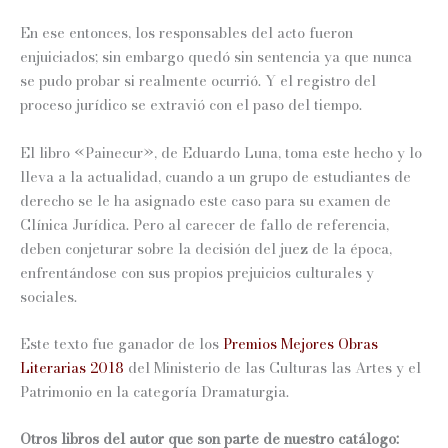
En ese entonces, los responsables del acto fueron
enjuiciados; sin embargo quedó sin sentencia ya que nunca
se pudo probar si realmente ocurrió. Y el registro del
proceso jurídico se extravió con el paso del tiempo.
El libro «Painecur», de Eduardo Luna, toma este hecho y lo
lleva a la actualidad, cuando a un grupo de estudiantes de
derecho se le ha asignado este caso para su examen de
Clínica Jurídica. Pero al carecer de fallo de referencia,
deben conjeturar sobre la decisión del juez de la época,
enfrentándose con sus propios prejuicios culturales y
sociales.
Este texto fue ganador de los
Premios Mejores Obras
Literarias 2018
del Ministerio de las Culturas las Artes y el
Patrimonio en la categoría Dramaturgia.
Otros libros del autor que son parte de nuestro catálogo: