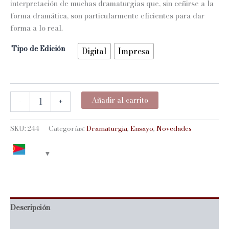
interpretación de muchas dramaturgias que, sin ceñirse a la
forma dramática, son particularmente eficientes para dar
forma a lo real.
Tipo de Edición
Digital
Impresa
ESCRIBIR
Añadir al carrito
-
+
LA
ESCENA,
TRAZAR
SKU:
244
Categorías:
Dramaturgia
,
Ensayo
,
Novedades
EL
PRESENTE
cantidad
Descripción
Información adicional