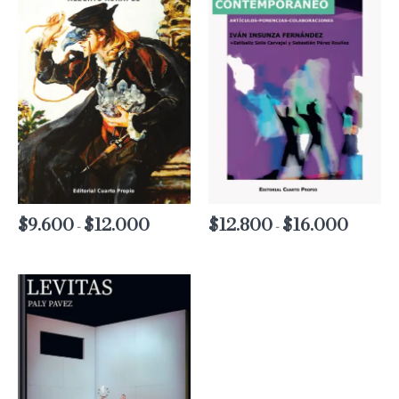
$
9.600
$
12.000
Rango
$
12.800
$
16.000
Rango
-
-
de
de
precios:
precios:
desde
desde
$9.600
$12.800
hasta
hasta
$12.000
$16.000