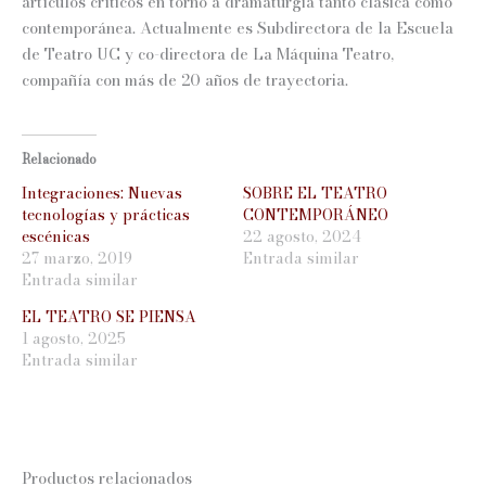
artículos críticos en torno a dramaturgia tanto clásica como
contemporánea. Actualmente es Subdirectora de la Escuela
de Teatro UC y co-directora de La Máquina Teatro,
compañía con más de 20 años de trayectoria.
Relacionado
Integraciones: Nuevas
SOBRE EL TEATRO
tecnologías y prácticas
CONTEMPORÁNEO
escénicas
22 agosto, 2024
27 marzo, 2019
Entrada similar
Entrada similar
EL TEATRO SE PIENSA
1 agosto, 2025
Entrada similar
Productos relacionados