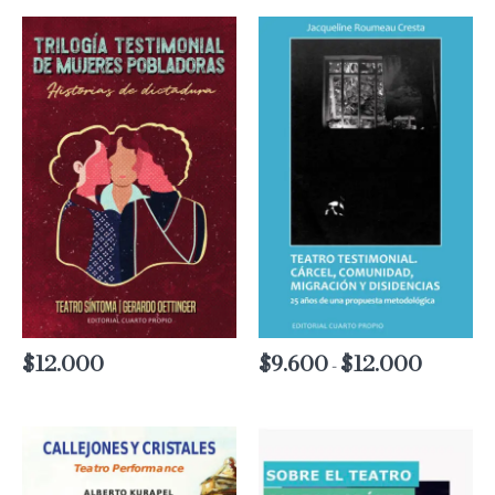
$
12.000
$
9.600
$
12.000
Rango
-
de
precios:
desde
$9.600
hasta
$12.000