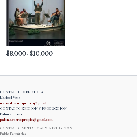
$
8.000
$
10.000
Rango
-
de
precios:
desde
$8.000
hasta
$10.000
CONTACTO DIRECTORA
Marisol Vera
marisol.cuartopropio@
gmail.com
CONTACTO EDICIÓN Y PRODUCCIÓN
Paloma Bravo
palomacuartopropio@
gmail.com
CONTACTO VENTAS Y ADMINISTRACIÓN
Pablo Fernández