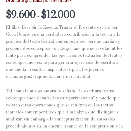
Dramaturgia
,
Ensayo
,
Novedades
Rango
$
9.600
$
12.000
-
de
El libro
Escribir la Escena, Trazar el Presente
escrito por
precios:
Coca Duarte es una verdadera contribución a la teoría y la
práctica del texto teatral contemporáneo, porque analiza y
desde
propone dos conceptos –o categorías– que se revelan útiles
$9.600
tanto para comprender las operaciones textuales del teatro
contemporáneo como para generar ejercicios de escritura
hasta
que puedan resultar inspiradores para los jóvenes
$12.000
dramaturgos: fragmentación y narratividad.
Tal como la misma autora lo señala, “la escritura teatral
contemporánea desafía las categorizaciones” y puede que
existan otras operaciones que se realizan en los textos
teatrales contemporáneos que aún habría que distinguir y
analizar; sin embargo, la conceptualización de estos dos
procedimientos es un enorme avance en la comprensión y la