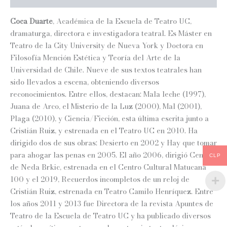
Coca Duarte
, Académica de la Escuela de Teatro UC,
dramaturga, directora e investigadora teatral. Es Máster en
Teatro de la City University de Nueva York y Doctora en
Filosofía Mención Estética y Teoría del Arte de la
Universidad de Chile. Nueve de sus textos teatrales han
sido llevados a escena, obteniendo diversos
reconocimientos. Entre ellos, destacan:
Mala leche
(1997),
Juana de Arco, el Misterio de la Luz
(2000),
Ma
l (2001),
Plaga
(2010), y
Ciencia/Ficción
, esta última escrita junto a
Cristián Ruiz, y estrenada en el Teatro UC en 2010. Ha
dirigido dos de sus obras:
Desierto
en 2002 y
Hay que tomar
para ahogar las penas
en 2005. El año 2006, dirigió
Cenizas
CLP
de Neda Brkic
, estrenada en el Centro Cultural Matucana
100 y el 2019,
Recuerdos incompletos de un reloj
de
Cristián Ruiz, estrenada en Teatro Camilo Henríquez. Entre
los años 2011 y 2013 fue Directora de la revista Apuntes de
Teatro de la Escuela de Teatro UC y ha publicado diversos