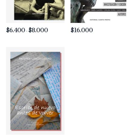
$
6.400
$
8.000
Rango
$
16.000
-
de
precios:
desde
$6.400
hasta
$8.000