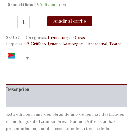
Disponibilidad:
96 disponibles
99
Añadir al carrito
-
+
La
morgue
*
SKU:
65
Categorías:
Dramaturgia
,
Obras
La
Etiquetas:
99
,
Griffero
,
Iguana
,
La morgue
,
Obra teatral
,
Teatro
Iguana
de
Alessandra
cantidad
Descripción
Información adicional
Esta edición reúne dos obras de uno de los más destacados
dramaturgos de Latinoamérica, Ramón Griffero, ambas
presentadas bajo su dirección, donde su teoría de la