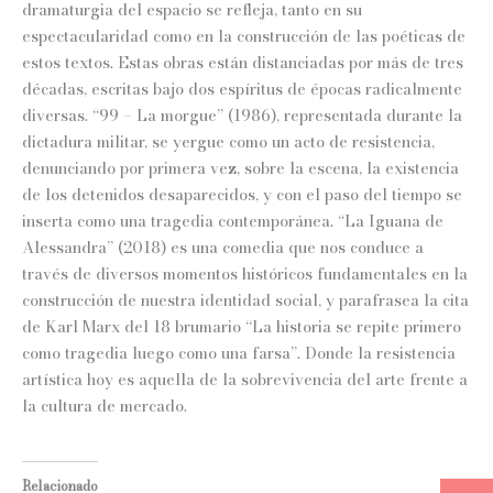
dramaturgia del espacio se refleja, tanto en su
espectacularidad como en la construcción de las poéticas de
estos textos. Estas obras están distanciadas por más de tres
décadas, escritas bajo dos espíritus de épocas radicalmente
diversas. “99 – La morgue” (1986), representada durante la
dictadura militar, se yergue como un acto de resistencia,
denunciando por primera vez, sobre la escena, la existencia
de los detenidos desaparecidos, y con el paso del tiempo se
inserta como una tragedia contemporánea. “La Iguana de
Alessandra” (2018) es una comedia que nos conduce a
través de diversos momentos históricos fundamentales en la
construcción de nuestra identidad social, y parafrasea la cita
de Karl Marx del 18 brumario “La historia se repite primero
como tragedia luego como una farsa”. Donde la resistencia
artística hoy es aquella de la sobrevivencia del arte frente a
la cultura de mercado.
Relacionado