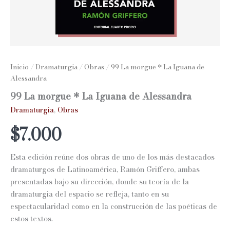
Inicio
/
Dramaturgia
/
Obras
/ 99 La morgue * La Iguana de
Alessandra
99 La morgue * La Iguana de Alessandra
Dramaturgia
,
Obras
$
7.000
Esta edición reúne dos obras de uno de los más destacados
dramaturgos de Latinoamérica, Ramón Griffero, ambas
presentadas bajo su dirección, donde su teoría de la
dramaturgia del espacio se refleja, tanto en su
espectacularidad como en la construcción de las poéticas de
estos textos.