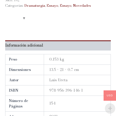
SKU:
192
Categorías:
Dramaturgia
,
Ensayo
,
Ensayo
,
Novedades
Información adicional
Peso
0.153 kg
Dimensiones
13.5 × 21 × 0.7 cm
Autor
Luis Ureta
ISBN
978-956-396-146-1
USD
Número de
154
Páginas