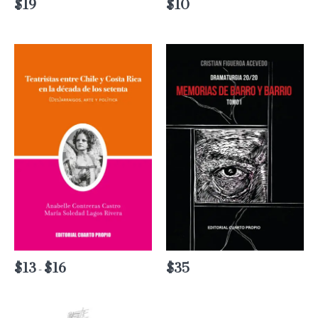
$
19
$
10
$
13
$
16
Rango
$
35
-
de
precios:
desde
$13