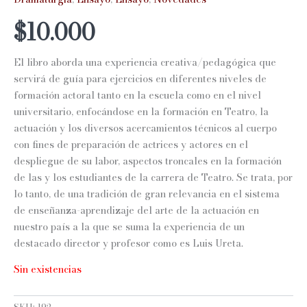
$
10.000
El libro aborda una experiencia creativa/pedagógica que
servirá de guía para ejercicios en diferentes niveles de
formación actoral tanto en la escuela como en el nivel
universitario, enfocándose en la formación en Teatro, la
actuación y los diversos acercamientos técnicos al cuerpo
con fines de preparación de actrices y actores en el
despliegue de su labor, aspectos troncales en la formación
de las y los estudiantes de la carrera de Teatro. Se trata, por
lo tanto, de una tradición de gran relevancia en el sistema
de enseñanza-aprendizaje del arte de la actuación en
nuestro país a la que se suma la experiencia de un
destacado director y profesor como es Luis Ureta.
Sin existencias