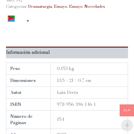
SKU:
192
Categorías:
Dramaturgia
,
Ensayo
,
Ensayo
,
Novedades
Información adicional
Peso
0.153 kg
Dimensiones
13.5 × 21 × 0.7 cm
Autor
Luis Ureta
ISBN
978-956-396-146-1
CLP
Número de
154
Páginas