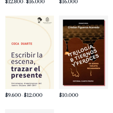
$
12.800
$
16.000
Rango
$
16.000
-
de
precios:
desde
$12.800
hasta
$16.000
$
9.600
$
12.000
Rango
$
10.000
-
de
precios:
desde
$9.600