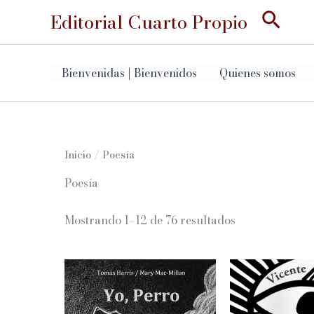
Ir
Busc
Editorial Cuarto Propio
al
contenido
Bienvenidas | Bienvenidos
Quienes somos
Inicio
/ Poesía
Poesía
Ordenado
Mostrando 1–12 de 76 resultados
por
los
últimos