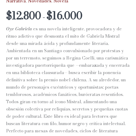
Narrativa
,
Novedades
,
Novela
Rango
$
12.800
$
16.000
-
de
Oye Gabriela
es una novela inteligente, provocadora y de
precios:
ritmo adictivo que desmonta el mito de Gabriela Mistral
desde una mirada ácida y profundamente literaria.
desde
Ambientada en un Santiago convulsionado por protestas y
$12.800
por un terremoto, seguimos a Regina Coelli, una carismática
investigadora puertorriqueña que —embarazada y encerrada
hasta
en una biblioteca clausurada— busca escribir la ponencia
$16.000
definitiva sobre la premio nobel chilena. A su alrededor, un
mundo de personajes excéntricos y oportunistas: poetas
temblorosos, académicos fanáticos, burócratas resentidos.
Todos giran en torno al ícono Mistral, alimentando una
obsesión colectiva por reliquias, secretos y pequeñas cuotas
de poder cultural. Este libro es ideal para lectores que
buscan literatura con filo, humor negro y crítica intelectual.
Perfecto para mesas de novedades, ciclos de literatura