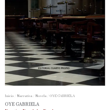
Inicio
/
Narrativa
/
Novela
/ OYE GABRIELA
OYE GABRIELA