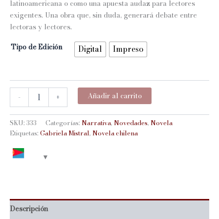
latinoamericana o como una apuesta audaz para lectores
exigentes. Una obra que, sin duda, generará debate entre
lectoras y lectores.
Tipo de Edición
Digital
Impreso
OYE
Añadir al carrito
-
+
GABRIELA
cantidad
SKU:
333
Categorías:
Narrativa
,
Novedades
,
Novela
Etiquetas:
Gabriela Mistral
,
Novela chilena
Descripción