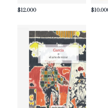
$
12.000
$
10.00