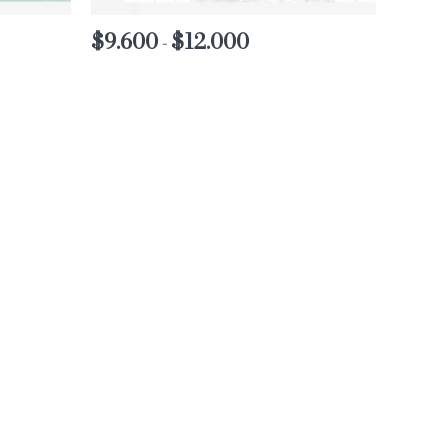
$
9.600
$
12.000
Rango
-
de
precios:
desde
$9.600
hasta
$12.000