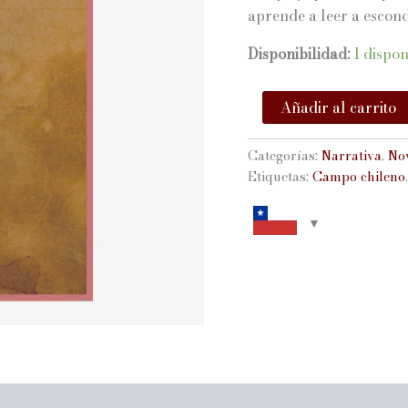
aprende a leer a escond
Disponibilidad:
1 dispon
El
Añadir al carrito
testamento
de
Dolores
Categorías:
Narrativa
,
No
cantidad
Etiquetas:
Campo chileno