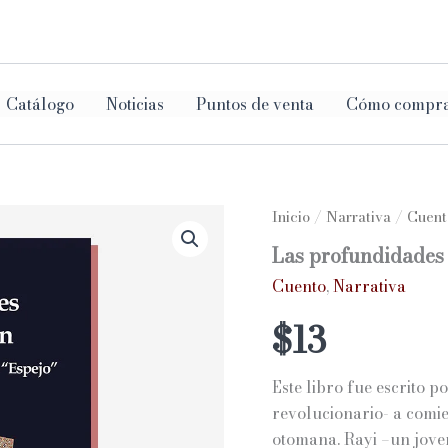
ar
Catálogo
Noticias
Puntos de venta
Cómo compr
Inicio
/
Narrativa
/
Cuent
Las profundidades 
Cuento
,
Narrativa
$
13
Este libro fue escrito p
revolucionario- a comien
otomana. Rayi –un joven 