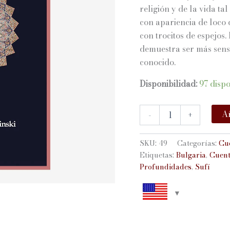
religión y de la vida t
con apariencia de loco
con trocitos de espejos
demuestra ser más sens
conocido.
Disponibilidad:
97 disp
Las
Añ
-
+
profundidades
de
la
SKU:
49
Categorías:
Cu
imaginación
Etiquetas:
Bulgaria
,
Cuent
cantidad
Profundidades
,
Sufí