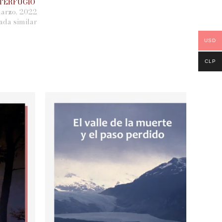
TERFUGIO
arzo, 2022
ada similar
USD
CLP