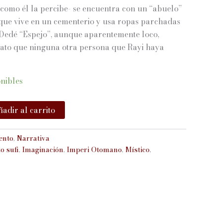
al como él la percibe- se encuentra con un “abuelo”
 que vive en un cementerio y usa ropas parchadas
. Dedé “Espejo”, aunque aparentemente loco,
ato que ninguna otra persona que Rayi haya
onibles
adir al carrito
ento
,
Narrativa
o sufi
,
Imaginación
,
Imperi Otomano
,
Místico
,