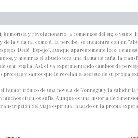
í, humorista y revolucionario- a comienzos del siglo veinte, 
ón y de la vida tal como él la percibe- se encuentra con un “a
 espejos. Dedé “Espejo”, aunque aparentemente loco, demues
juntos, y mientras el abuelo toca una flauta de caña, la tra
o de semi-vigilia. Así, el va experimentando cambios de perce
s profetas y santos que le revelan el secreto de su propia exi
, el humor irónico de una novela de Vonnegut y la sabiduría 
muchos círculos sufís. Aunque es una historia de dimension
transcripción del viaje espiritual basado en la propia experi