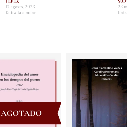
FEROZ
SUB
17 agosto, 2023
23 m
Entrada similar
Entr