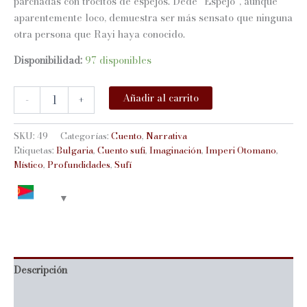
parchadas con trocitos de espejos. Dedé “Espejo”, aunque
aparentemente loco, demuestra ser más sensato que ninguna
otra persona que Rayi haya conocido.
Disponibilidad:
97 disponibles
Las
Añadir al carrito
-
+
profundidades
de
la
SKU:
49
Categorías:
Cuento
,
Narrativa
imaginación
Etiquetas:
Bulgaria
,
Cuento sufi
,
Imaginación
,
Imperi Otomano
,
cantidad
Místico
,
Profundidades
,
Sufí
Descripción
Información adicional