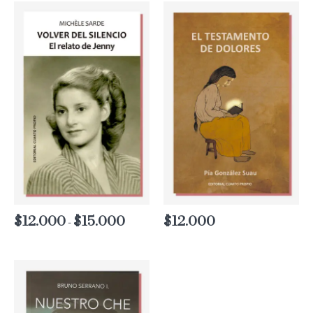
$
12.000
$
15.000
Rango
$
12.000
-
de
precios:
desde
$12.000
hasta
$15.000