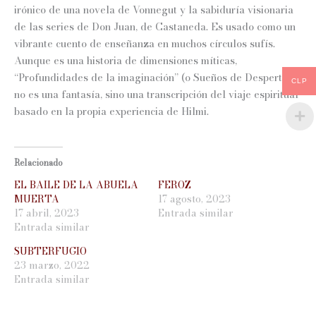
irónico de una novela de Vonnegut y la sabiduría visionaria
de las series de Don Juan, de Castaneda. Es usado como un
vibrante cuento de enseñanza en muchos círculos sufís.
Aunque es una historia de dimensiones míticas,
“Profundidades de la imaginación” (o Sueños de Despertar)
CLP
no es una fantasía, sino una transcripción del viaje espiritual
basado en la propia experiencia de Hilmi.
Relacionado
EL BAILE DE LA ABUELA
FEROZ
MUERTA
17 agosto, 2023
17 abril, 2023
Entrada similar
Entrada similar
SUBTERFUGIO
23 marzo, 2022
Entrada similar