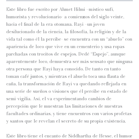
Este libro fue escrito por Ahmet Hilmi –místico sufí,
humorista y revolucionario- a comienzos del siglo veinte,
hacia el final de la era otomana. Rayi –un joven
desilucionado de la ciencia, la filosofía, la religión y de la
vida tal como él la percibe- se encuentra con un “abuelo” con
apariencia de loco que vive en un cementerio y usa ropas
parchadas con trocitos de espejos. Dedé “Espejo”, aunque
aparentemente loco, demuestra ser más sensato que ninguna
otra persona que Rayi haya conocido. De tanto en tanto
toman café juntos, y mientras el abuelo toca una flauta de
caña, la transformación de Rayi va quedando reflejada en
una serie de sueños o visiones que él percibe en estado de
semi-vigilia. Así, el va experimentando cambios de
percepción que le muestran las limitaciones de nuestras
facultades ordinarias, y tiene encuentros con varios profetas
y santos que le revelan el secreto de su propia existencia.
Este libro tiene el encanto de Siddhartha de Hesse, el humor