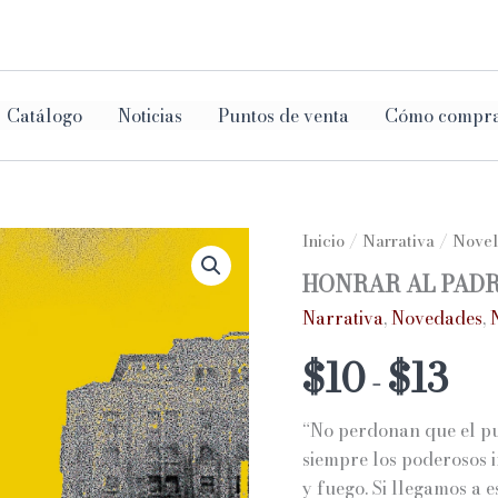
ar
Catálogo
Noticias
Puntos de venta
Cómo compr
Inicio
/
Narrativa
/
Novel
HONRAR AL PAD
Narrativa
,
Novedades
,
Ran
$
10
$
13
-
de
“No perdonan que el pue
prec
siempre los poderosos 
y fuego. Si llegamos a 
des