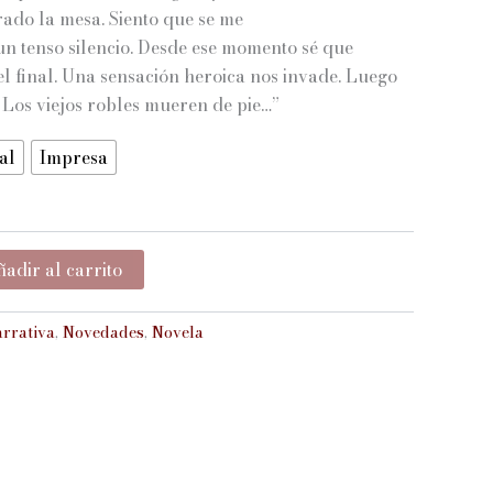
ado la mesa. Siento que se me
 un tenso silencio. Desde ese momento sé que
el final. Una sensación heroica nos invade. Luego
a
 Los viejos robles mueren de pie…”
al
Impresa
adir al carrito
rrativa
,
Novedades
,
Novela