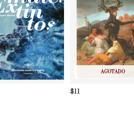
AGOTADO
$
11