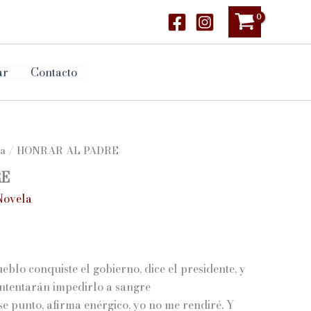
ar
Contacto
a
/ HONRAR AL PADRE
RE
Novela
go
blo conquiste el gobierno, dice el presidente, y
ios:
intentarán impedirlo a sangre
ese punto, afirma enérgico, yo no me rendiré. Y
de