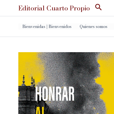
Ir
Busc
Editorial Cuarto Propio
al
contenido
Bienvenidas | Bienvenidos
Quienes somos