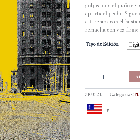
golpea con el puño cerr
$10
aprieta el pecho. Sigue
estaremos con él hasta 
hast
remacha con voz firme:
$13
Tipo de Edición
Digit
HONRAR
Añ
-
+
AL
PADRE
cantidad
SKU:
213
Categorías:
Na