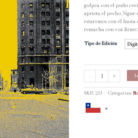
golpea con el puño cerr
aprieta el pecho. Sigue
estaremos con él hasta 
remacha con voz firme:
Tipo de Edición
Digit
HONRAR
Añ
-
+
AL
PADRE
cantidad
SKU:
213
Categorías:
Na