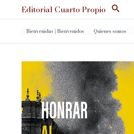
Ir
Busc
Editorial Cuarto Propio
al
contenido
Bienvenidas | Bienvenidos
Quienes somos