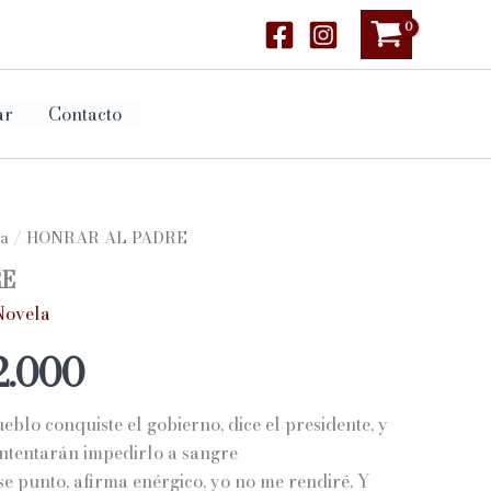
ar
Contacto
a
/ HONRAR AL PADRE
RE
Novela
Rango
2.000
de
blo conquiste el gobierno, dice el presidente, y
precios:
intentarán impedirlo a sangre
ese punto, afirma enérgico, yo no me rendiré. Y
desde