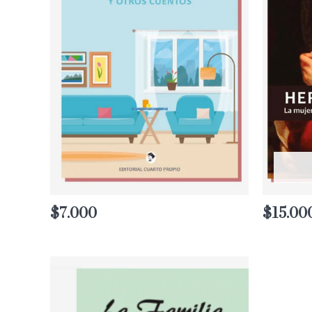
$
7.000
$
15.00