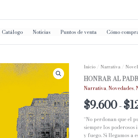
ar
Catálogo
Noticias
Puntos de venta
Cómo compr
Inicio
/
Narrativa
/
Novel
HONRAR AL PAD
Narrativa
,
Novedades
,
$
9.600
$
1
-
“No perdonan que el pue
siempre los poderosos 
y fuego. Si llegamos a 