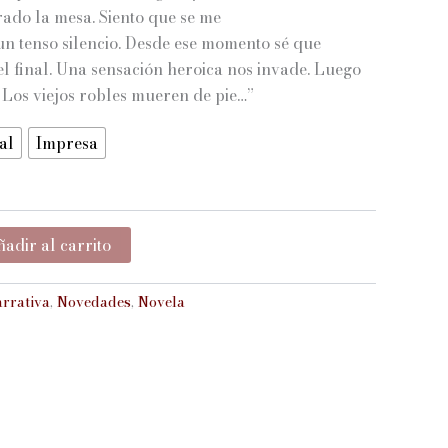
ado la mesa. Siento que se me
$9.600
 un tenso silencio. Desde ese momento sé que
el final. Una sensación heroica nos invade. Luego
hasta
 Los viejos robles mueren de pie…”
$12.000
al
Impresa
adir al carrito
rrativa
,
Novedades
,
Novela