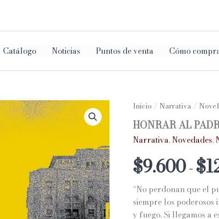
ar
Catálogo
Noticias
Puntos de venta
Cómo compr
Inicio
/
Narrativa
/
Novel
HONRAR AL PAD
Narrativa
,
Novedades
,
$
9.600
$
1
-
“No perdonan que el pue
siempre los poderosos 
y fuego. Si llegamos a 