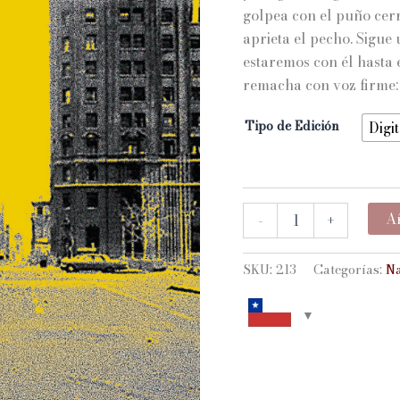
golpea con el puño cerr
aprieta el pecho. Sigue
estaremos con él hasta 
remacha con voz firme:
Tipo de Edición
Digit
HONRAR
Añ
-
+
AL
PADRE
cantidad
SKU:
213
Categorías:
Na