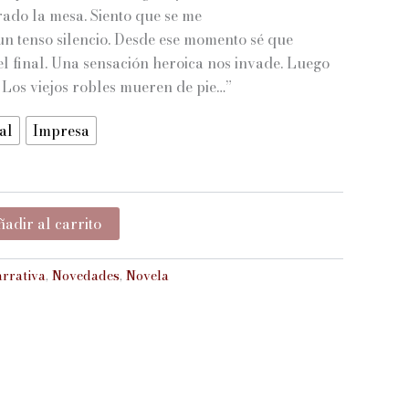
ado la mesa. Siento que se me
$9.600
 un tenso silencio. Desde ese momento sé que
el final. Una sensación heroica nos invade. Luego
hasta
 Los viejos robles mueren de pie…”
$12.000
al
Impresa
adir al carrito
rrativa
,
Novedades
,
Novela