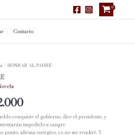
ar
Contacto
a
/ HONRAR AL PADRE
RE
Novela
Rango
2.000
de
blo conquiste el gobierno, dice el presidente, y
precios:
intentarán impedirlo a sangre
ese punto, afirma enérgico, yo no me rendiré. Y
desde