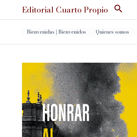
Ir
Busc
Editorial Cuarto Propio
al
contenido
Bienvenidas | Bienvenidos
Quienes somos