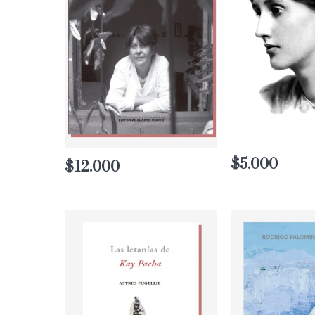
$
5.000
$
12.000