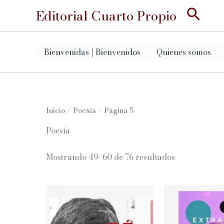
Ir
Busc
Editorial Cuarto Propio
al
contenido
Bienvenidas | Bienvenidos
Quienes somos
Inicio
/
Poesía
/ Página 5
Poesía
Ordenado
Mostrando 49–60 de 76 resultados
por
los
últimos