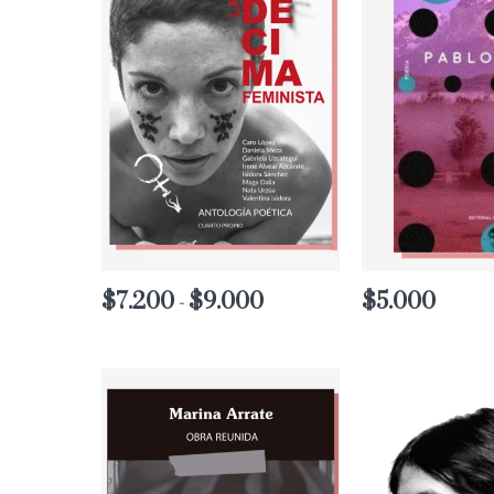
$
7.200
$
9.000
Rango
$
5.000
-
de
precios:
desde
$7.200
hasta
$9.000