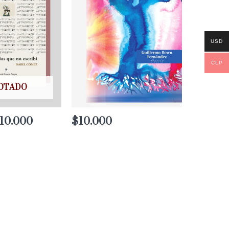
USD
CLP
OTADO
10.000
Rango
$
10.000
de
precios:
desde
$8.000
hasta
$10.000