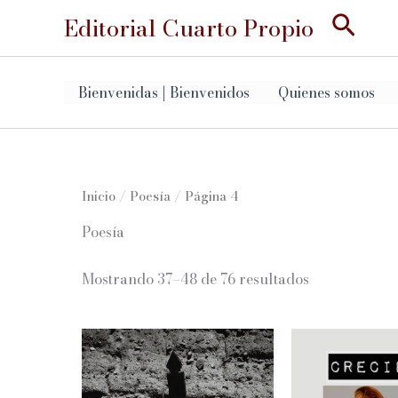
Ir
Busc
Editorial Cuarto Propio
al
contenido
Bienvenidas | Bienvenidos
Quienes somos
Inicio
/
Poesía
/ Página 4
Poesía
Ordenado
Mostrando 37–48 de 76 resultados
por
los
últimos