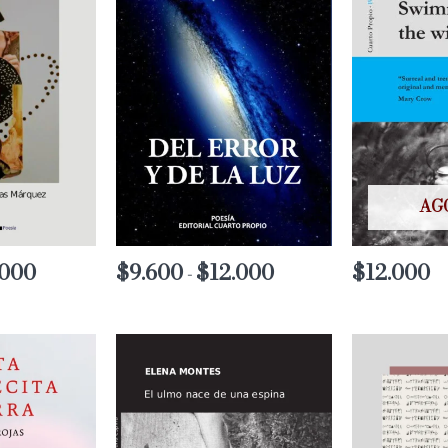
AG
.000
Rango
$
9.600
$
12.000
Rango
$
12.000
-
de
de
precios:
precios:
desde
desde
$8.800
$9.600
hasta
hasta
$11.000
$12.000