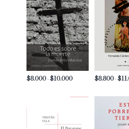
$
8.000
$
10.000
Rango
$
8.800
$
11
-
-
de
precios:
desde
$8.000
hasta
$10.000