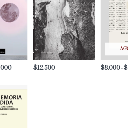
AG
.000
Rango
$
12.500
$
8.000
$
-
de
precios:
desde
$8.000
hasta
$10.000