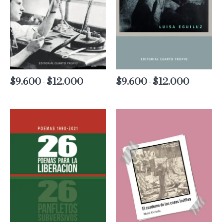
$
9.600
$
12.000
Rango
$
9.600
$
12.000
Rango
-
-
de
de
precios:
precios:
desde
desde
$9.600
$9.600
hasta
hasta
$12.000
$12.000