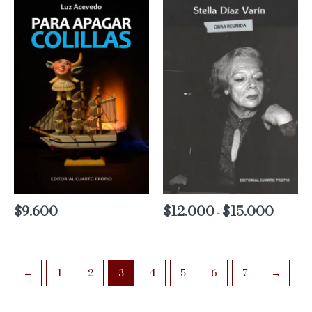
$
9.600
$
12.000
$
15.000
Rango
-
de
precios:
desde
$12.000
hasta
←
1
2
3
4
5
6
7
→
$15.000