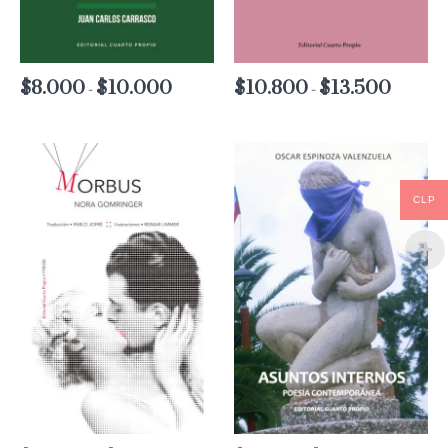
$
8.000
$
10.000
Rango
$
10.800
$
13.500
Rango
-
-
de
de
precios:
precios:
desde
desde
$8.000
$10.800
hasta
hasta
$10.000
$13.500
CLP