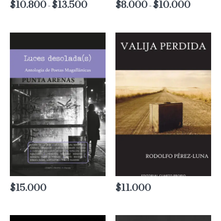
$
10.800
$
13.500
Rango
$
8.000
$
10.000
Rango
-
-
de
de
precios:
precios:
desde
desde
$10.800
$8.000
hasta
hasta
$13.500
$10.000
$
15.000
$
11.000