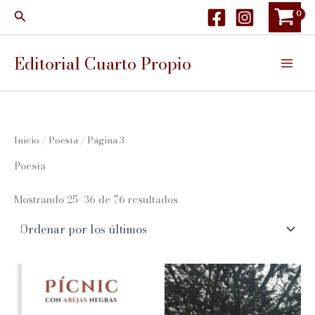
Ir
Buscar
al
contenido
Editorial Cuarto Propio
Inicio
/
Poesía
/ Página 3
Poesía
Ordenado
Mostrando 25–36 de 76 resultados
por
los
últimos