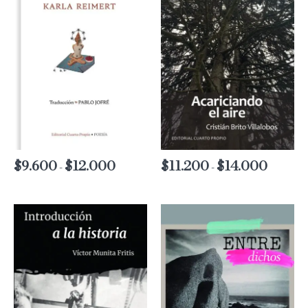
$
9.600
$
12.000
Rango
$
11.200
$
14.000
Rango
-
-
de
de
precios:
precios:
desde
desde
$9.600
$11.200
hasta
hasta
$12.000
$14.000