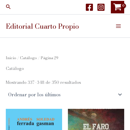
Ir
Buscar
al
contenido
Editorial Cuarto Propio
Inicio
/
Catálogo
/ Página 29
Catálogo
Ordenado
Mostrando 337–348 de 350 resultados
por
los
últimos