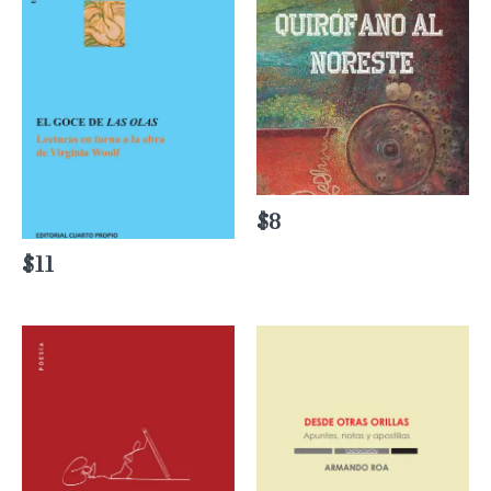
$
8
$
11