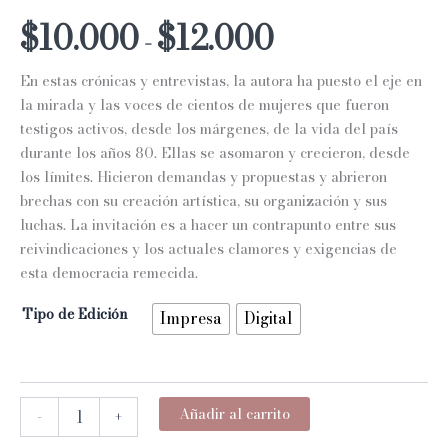
Rango
$
10.000
$
12.000
-
de
En estas crónicas y entrevistas, la autora ha puesto el eje en
precios:
la mirada y las voces de cientos de mujeres que fueron
testigos activos, desde los márgenes, de la vida del país
desde
durante los años 80. Ellas se asomaron y crecieron, desde
$10.000
los límites. Hicieron demandas y propuestas y abrieron
brechas con su creación artística, su organización y sus
hasta
luchas. La invitación es a hacer un contrapunto entre sus
$12.000
reivindicaciones y los actuales clamores y exigencias de
esta democracia remecida.
Tipo de Edición
Impresa
Digital
CRECER
Añadir al carrito
-
+
EN
LOS