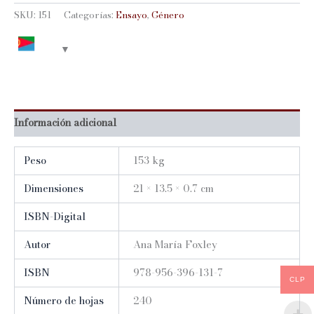
LÍMITES
SKU:
151
Categorías:
Ensayo
,
Género
cantidad
Información adicional
Peso
153 kg
Dimensiones
21 × 13.5 × 0.7 cm
ISBN-Digital
Autor
Ana María Foxley
ISBN
978-956-396-131-7
CLP
Número de hojas
240