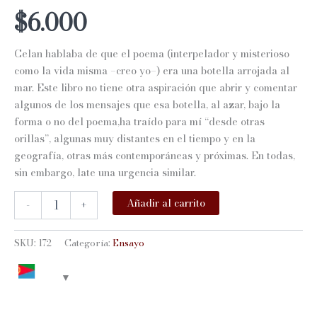
$
6.000
Celan hablaba de que el poema (interpelador y misterioso
como la vida misma –creo yo–) era una botella arrojada al
mar. Este libro no tiene otra aspiración que abrir y comentar
algunos de los mensajes que esa botella, al azar, bajo la
forma o no del poema,ha traído para mí “desde otras
orillas”, algunas muy distantes en el tiempo y en la
geografía, otras más contemporáneas y próximas. En todas,
sin embargo, late una urgencia similar.
DESDE
Añadir al carrito
-
+
OTRAS
ORILLAS
cantidad
SKU:
172
Categoría:
Ensayo