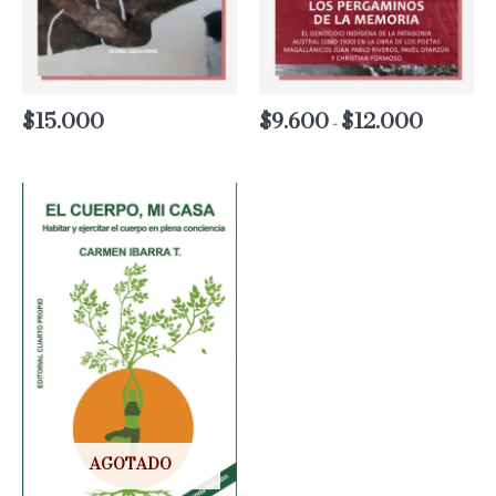
$
15.000
$
9.600
$
12.000
Rango
-
de
precios:
desde
$9.600
hasta
$12.000
AGOTADO