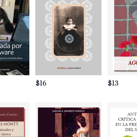
AG
o
$
16
$
13
os:
e