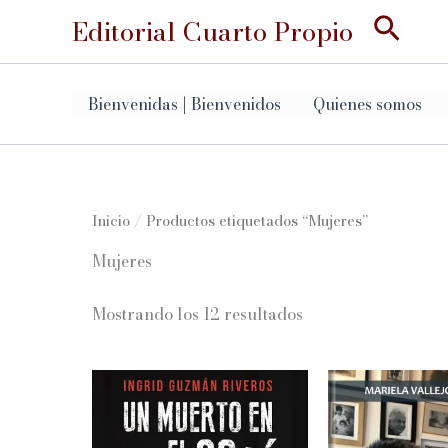
Ir
Busc
Editorial Cuarto Propio
al
contenido
Bienvenidas | Bienvenidos
Quienes somos
Inicio
/ Productos etiquetados “Mujeres”
Mujeres
Ordenado
Mostrando los 12 resultados
por
los
últimos