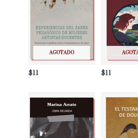
AGOTADO
AGOT
$
11
$
11