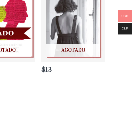
USD
CLP
OTADO
AGOTADO
$
13