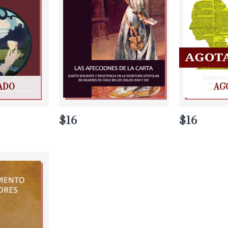
ADO
AG
$
16
$
16