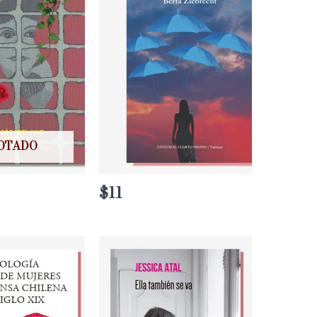
OTADO
$
11