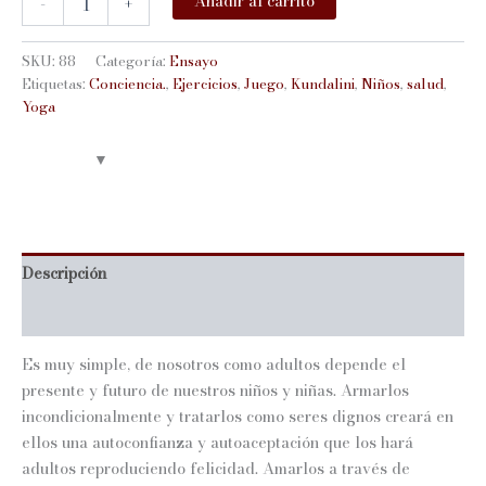
Añadir al carrito
-
+
con
niños
cantidad
SKU:
88
Categoría:
Ensayo
Etiquetas:
Conciencia.
,
Ejercicios
,
Juego
,
Kundalini
,
Niños
,
salud
,
Yoga
Descripción
Información adicional
Es muy simple, de nosotros como adultos depende el
presente y futuro de nuestros niños y niñas. Armarlos
incondicionalmente y tratarlos como seres dignos creará en
ellos una autoconfianza y autoaceptación que los hará
adultos reproduciendo felicidad. Amarlos a través de