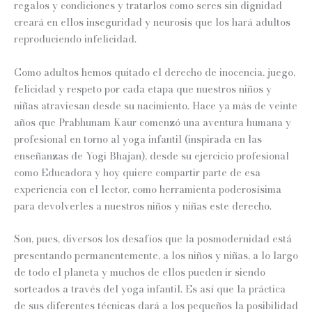
regalos y condiciones y tratarlos como seres sin dignidad
creará en ellos inseguridad y neurosis que los hará adultos
reproduciendo infelicidad.
Como adultos hemos quitado el derecho de inocencia, juego,
felicidad y respeto por cada etapa que nuestros niños y
niñas atraviesan desde su nacimiento. Hace ya más de veinte
años que Prabhunam Kaur comenzó una aventura humana y
profesional en torno al yoga infantil (inspirada en las
enseñanzas de Yogi Bhajan), desde su ejercicio profesional
como Educadora y hoy quiere compartir parte de esa
experiencia con el lector, como herramienta poderosísima
para devolverles a nuestros niños y niñas este derecho.
Son, pues, diversos los desafíos que la posmodernidad está
presentando permanentemente, a los niños y niñas, a lo largo
de todo el planeta y muchos de ellos pueden ir siendo
sorteados a través del yoga infantil. Es así que la práctica
de sus diferentes técnicas dará a los pequeños la posibilidad