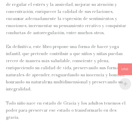
de regular el estrés y la ansiedad, mejorar su atención y
concentración, enriquecer la calidad de sus relaciones,
encauzar adecuadamente la expresión de sentimientos y
emociones, incrementar su pensamiento creativo y conquistar
conductas de autorregulación, entre muchos otros.
En definitiva, este libro propone una forma de hacer yoga
infantil, que pretende contribuir a que niños y niñas puedan
crecer de manera más saludable, consciente y plena,
enriqueciendo su calidad de vida, preservando sus formas
USD
naturales de aprender, resguardando su inocencia y bondad,
honrando su naturaleza multidimensional y preservando su
integralidad.
Todo niño nace en estado de Gracia y los adultos tenemos el
poder para preservar ese estado o transformarlo en des-
gracia.