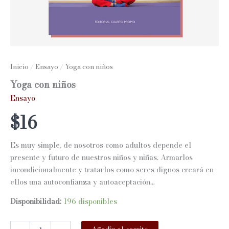
Inicio
/
Ensayo
/ Yoga con niños
Yoga con niños
Ensayo
$
16
Es muy simple, de nosotros como adultos depende el
presente y futuro de nuestros niños y niñas. Armarlos
incondicionalmente y tratarlos como seres dignos creará en
ellos una autoconfianza y autoaceptación…
Disponibilidad:
196 disponibles
Yoga