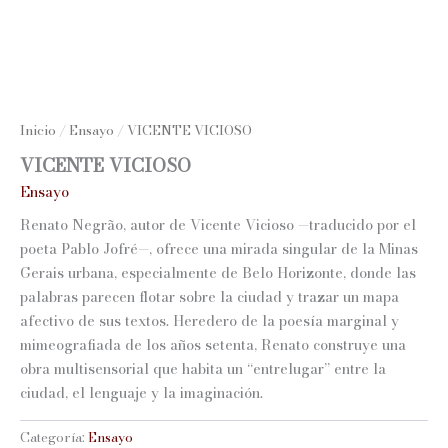
Inicio
/
Ensayo
/ VICENTE VICIOSO
VICENTE VICIOSO
Ensayo
Renato Negrão, autor de Vicente Vicioso —traducido por el
poeta Pablo Jofré—, ofrece una mirada singular de la Minas
Gerais urbana, especialmente de Belo Horizonte, donde las
palabras parecen flotar sobre la ciudad y trazar un mapa
afectivo de sus textos. Heredero de la poesía marginal y
mimeografiada de los años setenta, Renato construye una
obra multisensorial que habita un “entrelugar” entre la
ciudad, el lenguaje y la imaginación.
Categoría:
Ensayo