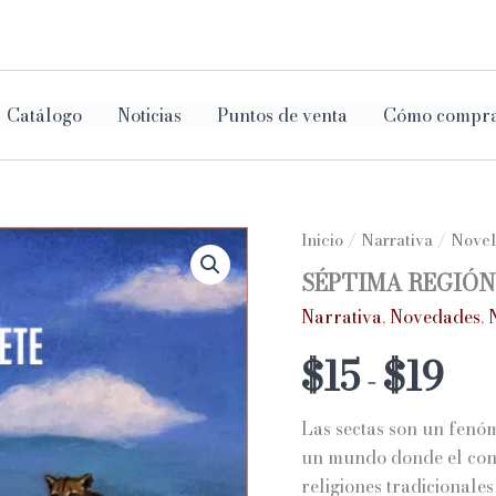
ar
Catálogo
Noticias
Puntos de venta
Cómo compr
Inicio
/
Narrativa
/
Novel
SÉPTIMA REGIÓN
Narrativa
,
Novedades
,
Ran
$
15
$
19
-
de
Las sectas son un fenóm
prec
un mundo donde el cont
religiones tradicionale
des