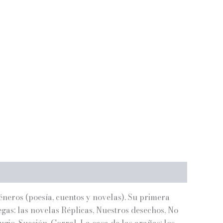
géneros (poesía, cuentos y novelas). Su primera
egas: las novelas Réplicas, Nuestros desechos, No
gio, Succión, Corral, La casa de las arañas; los