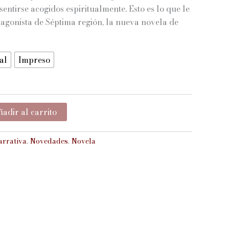
entirse acogidos espiritualmente. Esto es lo que le
tagonista de Séptima región, la nueva novela de
a
al
Impreso
adir al carrito
arrativa
,
Novedades
,
Novela