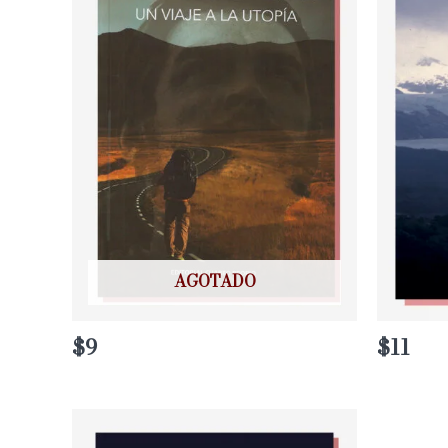
AGOTADO
$
9
$
11