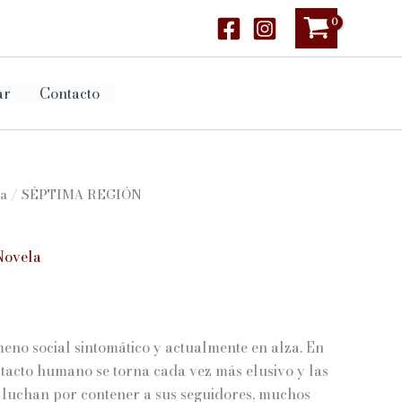
ar
Contacto
a
/ SÉPTIMA REGIÓN
Novela
go
eno social sintomático y actualmente en alza. En
ios:
acto humano se torna cada vez más elusivo y las
s luchan por contener a sus seguidores, muchos
de