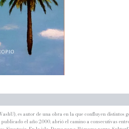
 (WashU), es autor de una obra en la que confluyen distintos 
a publicado el año 2000, abrió el camino a consecutivas entr
s, Sinestesia, En la isla, Dame pan y llámame perro, Subterfu