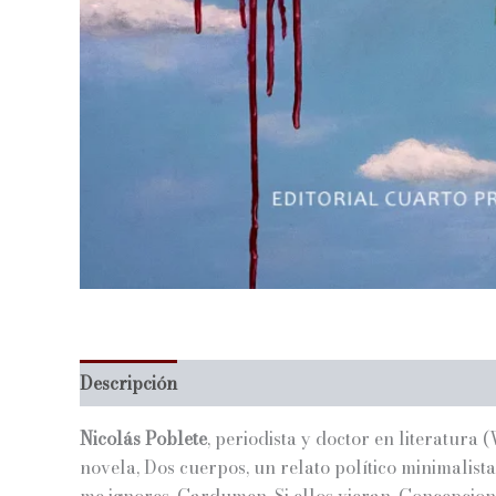
Descripción
Información adicional
Nicolás Poblete
, periodista y doctor en literatura
novela, Dos cuerpos, un relato político minimalist
me ignores, Cardumen, Si ellos vieran, Concepcione