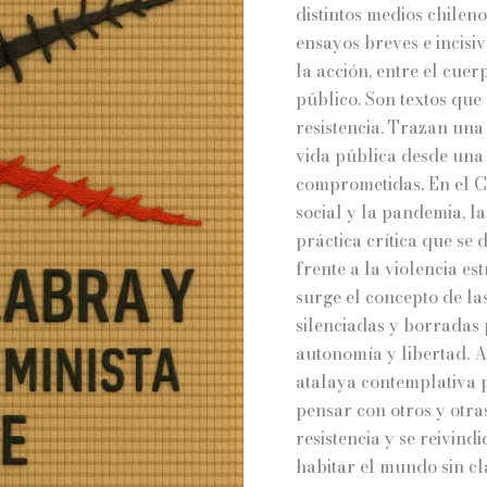
distintos medios chileno
ensayos breves e incisi
la acción, entre el cuer
público. Son textos que 
resistencia. Trazan un
vida pública desde una
comprometidas. En el Chi
social y la pandemia, la
práctica crítica que se
frente a la violencia e
surge el concepto de l
silenciadas y borradas
autonomía y libertad. A
atalaya contemplativa p
pensar con otros y otra
resistencia y se reivin
habitar el mundo sin cla