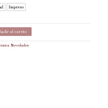
al
Impreso
adir al carrito
ónica
,
Novedades