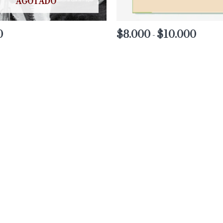
AGOTADO
0
$
8.000
$
10.000
Rango
-
de
precios:
desde
$8.000
hasta
$10.000