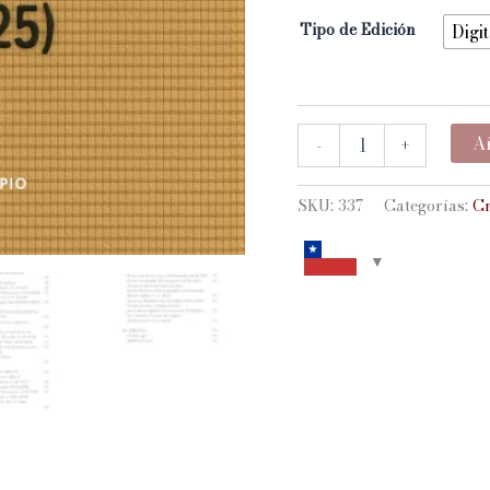
Tipo de Edición
Digit
MUJERTES.
Añ
-
+
CUERPO
PALABRA
Y
SKU:
337
Categorías:
Cr
SUBVERSIÓN
FEMINISTA
EN
CHILE
(2015-
2025)
cantidad