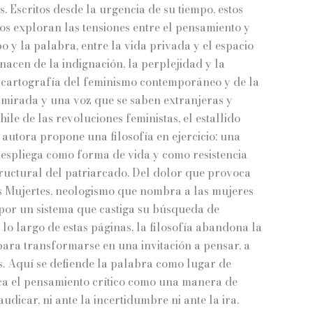
precios:
s. Escritos desde la urgencia de su tiempo, estos
vos exploran las tensiones entre el pensamiento y
desde
po y la palabra, entre la vida privada y el espacio
$10.400
nacen de la indignación, la perplejidad y la
a cartografía del feminismo contemporáneo y de la
hasta
 mirada y una voz que se saben extranjeras y
$13.000
le de las revoluciones feministas, el estallido
 autora propone una filosofía en ejercicio: una
 despliega como forma de vida y como resistencia
structural del patriarcado. Del dolor que provoca
as Mujertes, neologismo que nombra a las mujeres
 por un sistema que castiga su búsqueda de
 lo largo de estas páginas, la filosofía abandona la
ara transformarse en una invitación a pensar, a
s. Aquí se defiende la palabra como lugar de
dica el pensamiento crítico como una manera de
udicar, ni ante la incertidumbre ni ante la ira.