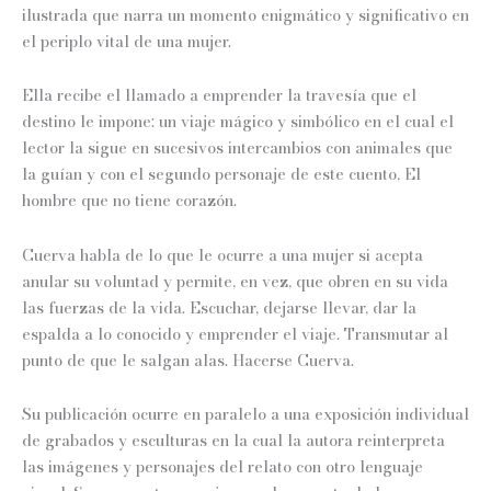
ilustrada que narra un momento enigmático y significativo en
el periplo vital de una mujer.
Ella recibe el llamado a emprender la travesía que el
destino le impone: un viaje mágico y simbólico en el cual el
lector la sigue en sucesivos intercambios con animales que
la guían y con el segundo personaje de este cuento, El
hombre que no tiene corazón.
Cuerva habla de lo que le ocurre a una mujer si acepta
anular su voluntad y permite, en vez, que obren en su vida
las fuerzas de la vida. Escuchar, dejarse llevar, dar la
espalda a lo conocido y emprender el viaje. Transmutar al
punto de que le salgan alas. Hacerse Cuerva.
Su publicación ocurre en paralelo a una exposición individual
de grabados y esculturas en la cual la autora reinterpreta
las imágenes y personajes del relato con otro lenguaje