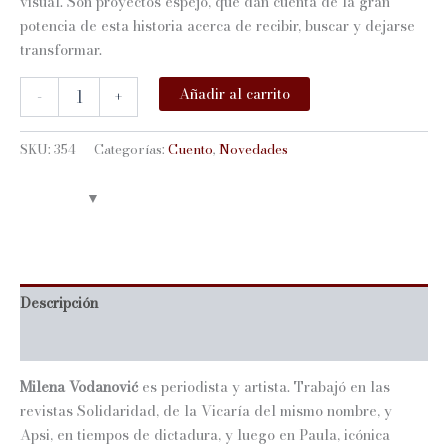
visual. Son proyectos espejo, que dan cuenta de la gran
potencia de esta historia acerca de recibir, buscar y dejarse
transformar.
CUERVA
Añadir al carrito
-
+
cantidad
SKU:
354
Categorías:
Cuento
,
Novedades
Descripción
Información adicional
Milena Vodanović
es periodista y artista. Trabajó en las
revistas Solidaridad, de la Vicaría del mismo nombre, y
Apsi, en tiempos de dictadura, y luego en Paula, icónica