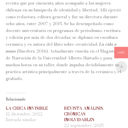
revista que por cincuenta años acompañó a las mujeres
chilenas en su búsqueda de identidad y libertad. Allí ejerció
como redactora, editora general y fue su directora durante
ocho años, entre 2007 y 2015. Se ha desempeñado como
docente universitaria en programas de periodismo, escritura
y edición por más de dos décadas; se diplomó en escultura
cerámica y es autora del libro sobre creatividad,
La vida a
mano
(Hueders, 2016). Actualmente enseña en el Magíster
USD
de Narración de la Universidad Alberto Hurtado y pasa
muchas horas en su taller, donde impulsa decididamente su
práctica artística principalmente a través de la cerámica y el
grabado.
Relacionado
LA CHICA INVISIBLE
REVISTA ANÁLISIS.
12 diciembre, 2022
CRÓNICAS
Entrada similar
INOLVIDABLES
22 septiembre, 2025