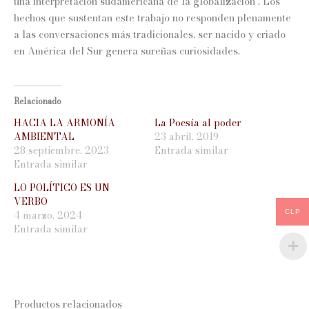
una interpretación sudamericana de la globalización . Los
hechos que sustentan este trabajo no responden plenamente
a las conversaciones más tradicionales, ser nacido y criado
en América del Sur genera sureñas curiosidades.
Relacionado
HACIA LA ARMONÍA
La Poesía al poder
AMBIENTAL
23 abril, 2019
28 septiembre, 2023
Entrada similar
Entrada similar
LO POLÍTICO ES UN
VERBO
4 marzo, 2024
CLP
Entrada similar
Productos relacionados