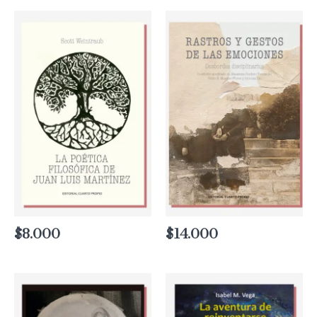
$
8.000
$
14.000