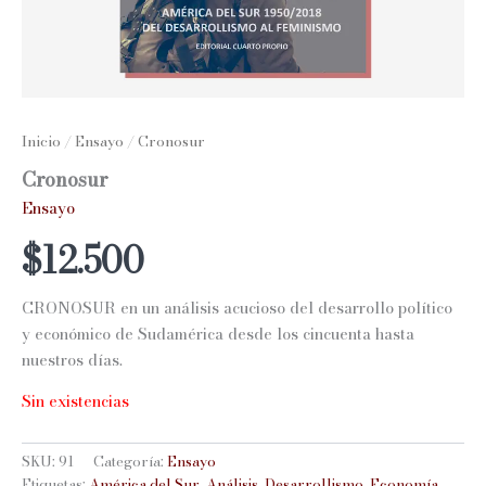
Inicio
/
Ensayo
/ Cronosur
Cronosur
Ensayo
$
12.500
CRONOSUR en un análisis acucioso del desarrollo político
y económico de Sudamérica desde los cincuenta hasta
nuestros días.
Sin existencias
SKU:
91
Categoría:
Ensayo
Etiquetas:
América del Sur
,
Análisis
,
Desarrollismo
,
Economía
,