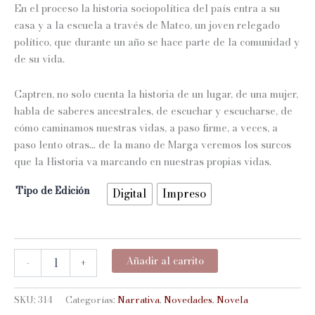
En el proceso la historia sociopolítica del país entra a su
casa y a la escuela a través de Mateo, un joven relegado
político, que durante un año se hace parte de la comunidad y
de su vida.
Captren, no solo cuenta la historia de un lugar, de una mujer,
habla de saberes ancestrales, de escuchar y escucharse, de
cómo caminamos nuestras vidas, a paso firme, a veces, a
paso lento otras… de la mano de Marga veremos los surcos
que la Historia va marcando en nuestras propias vidas.
Tipo de Edición
Digital
Impreso
CAPTREN
Añadir al carrito
-
+
cantidad
SKU:
314
Categorías:
Narrativa
,
Novedades
,
Novela