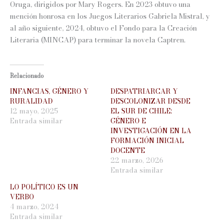
Oruga, dirigidos por Mary Rogers. En 2023 obtuvo una
mención honrosa en los Juegos Literarios Gabriela Mistral, y
al año siguiente, 2024, obtuvo el Fondo para la Creación
Literaria (MINCAP) para terminar la novela Captren.
Relacionado
INFANCIAS, GÉNERO Y
DESPATRIARCAR Y
RURALIDAD
DESCOLONIZAR DESDE
12 mayo, 2025
EL SUR DE CHILE:
Entrada similar
GÉNERO E
INVESTIGACIÓN EN LA
FORMACIÓN INICIAL
DOCENTE
22 marzo, 2026
Entrada similar
LO POLÍTICO ES UN
VERBO
4 marzo, 2024
Entrada similar