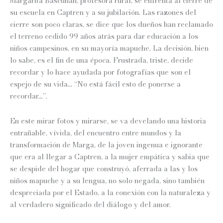
Margarita Bascuñán, profesora rural, se enfrenta al cierre de
precios:
su escuela en Captren y a su jubilación. Las razones del
cierre son poco claras, se dice que los dueños han reclamado
desde
el terreno cedido 99 años atrás para dar educación a los
$12.800
niños campesinos, en su mayoría mapuche. La decisión, bien
lo sabe, es el fin de una época. Frustrada, triste, decide
hasta
recordar y lo hace ayudada por fotografías que son el
$16.000
espejo de su vida… “No está fácil esto de ponerse a
recordar…”.
En este mirar fotos y mirarse, se va develando una historia
entrañable, vívida, del encuentro entre mundos y la
transformación de Marga, de la joven ingenua e ignorante
que era al llegar a Captren, a la mujer empática y sabia que
se despide del hogar que construyó, aferrada a las y los
niños mapuche y a su lengua, no solo negada, sino también
despreciada por el Estado, a la conexión con la naturaleza y
al verdadero significado del diálogo y del amor.