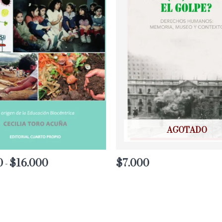
AGOTADO
0
$
16.000
Rango
$
7.000
-
de
precios:
desde
$12.800
hasta
$16.000