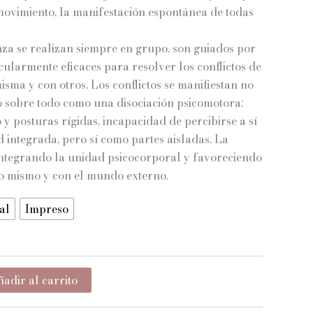
movimiento, la manifestación espontánea de todas
$12.800
nza se realizan siempre en grupo, son guiados por
hasta
cularmente eficaces para resolver los conflictos de
$16.000
sma y con otros. Los conflictos se manifiestan no
o sobre todo como una disociación psicomotora:
y posturas rígidas, incapacidad de percibirse a sí
integrada, pero sí como partes aisladas. La
integrando la unidad psicocorporal y favoreciendo
o mismo y con el mundo externo.
al
Impreso
adir al carrito