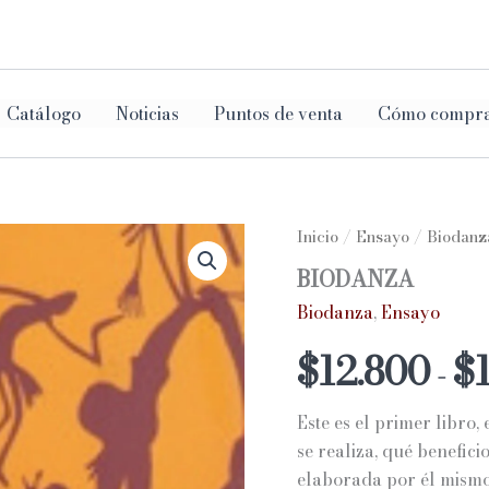
ar
Catálogo
Noticias
Puntos de venta
Cómo compr
Inicio
/
Ensayo
/
Biodanz
BIODANZA
Biodanza
,
Ensayo
$
12.800
$
-
Este es el primer libro,
se realiza, qué benefici
elaborada por él mismo