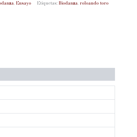
odanza
,
Ensayo
Etiquetas:
Biodanza
,
roloando toro