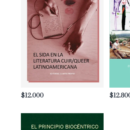
$
12.000
$
12.80