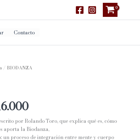
ar
Contacto
a
/ BIODANZA
Rango
16.000
de
 escrito por Rolando Toro, que explica qué es, cómo
precios:
os aporta la Biodanza,
: un proceso de integración entre mente y cuerpo
desde