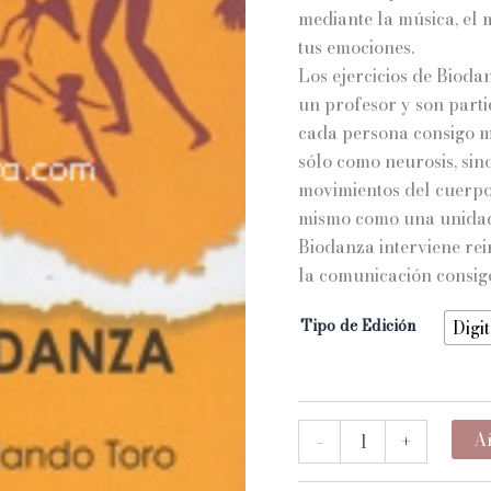
mediante la música, el 
tus emociones.
Los ejercicios de Bioda
un profesor y son parti
cada persona consigo mi
sólo como neurosis, sin
movimientos del cuerpo 
mismo como una unidad 
Biodanza interviene re
la comunicación consig
Tipo de Edición
Digit
BIODANZA
Añ
-
+
cantidad