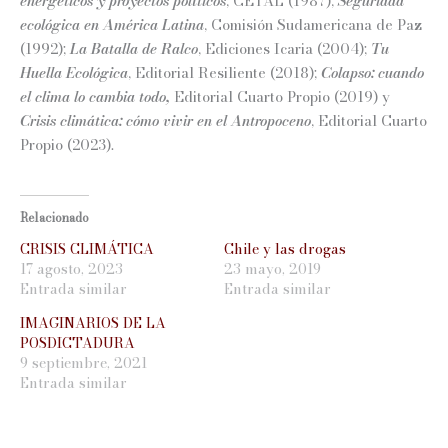
energéticos y proyectos políticos
, CETAL (1987);
Seguridad
ecológica en América Latina
, Comisión Sudamericana de Paz
(1992);
La Batalla de Ralco
, Ediciones Icaria (2004);
Tu
Huella Ecológica
, Editorial Resiliente (2018);
Colapso: cuando
el clima lo cambia todo,
Editorial Cuarto Propio (2019) y
Crisis climática: cómo vivir en el Antropoceno
, Editorial Cuarto
Propio (2023).
Relacionado
CRISIS CLIMÁTICA
Chile y las drogas
17 agosto, 2023
23 mayo, 2019
Entrada similar
Entrada similar
IMAGINARIOS DE LA
POSDICTADURA
9 septiembre, 2021
Entrada similar