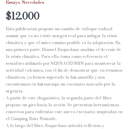
Ensayo
,
Novedades
$
12.000
Esta publicación propone un cambio de enfoque radical:
asumir que ya no existe margen real para mitigar la crisis
climática y que el único camino posible es la adaptación. En
una primera parte, Manuel Baquedano analiza el devenir de
la crisis climática. Para ello, toma como referencia el
semáforo utilizado por SERNAGEOMIN para monitorear la
actividad volcánica, con el fin de demostrar que, en términos
climáticos, ya hemos superado la luz amarilla y nos
encontramos en luz naranja: un escenario marcado por la
urgencia.
A partir de este diagnóstico, la segunda parte del libro
propone un giro hacia la acción. Se presentan herramientas
concretas para enfrentar este nuevo escenario, inspiradas en
el Camping Ruta Nómade.
A lo largo del libro, Baquedano articula reflexión y