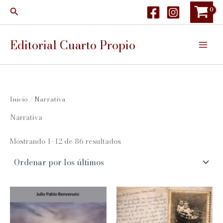
Ir
Buscar
al
contenido
Editorial Cuarto Propio
Inicio
/ Narrativa
Narrativa
Ordenado
Mostrando 1–12 de 86 resultados
por
los
últimos