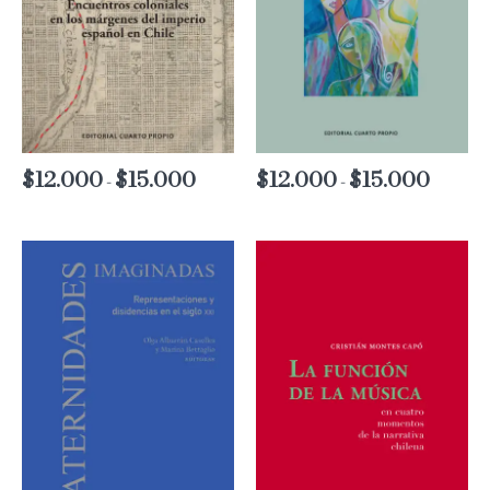
$
12.000
$
15.000
Rango
$
12.000
$
15.000
Rango
-
-
de
de
precios:
precios:
desde
desde
$12.000
$12.000
hasta
hasta
$15.000
$15.000