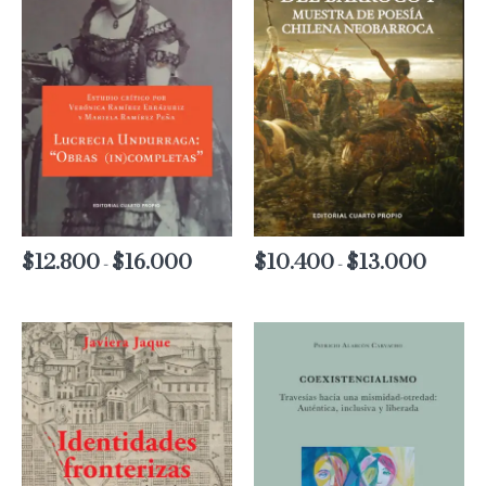
$
12.800
$
16.000
Rango
$
10.400
$
13.000
Rango
-
-
de
de
precios:
precios:
desde
desde
$12.800
$10.400
hasta
hasta
$16.000
$13.000