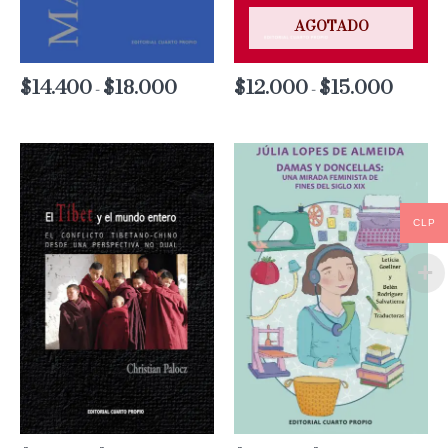
AGOTADO
$
14.400
$
18.000
Rango
$
12.000
$
15.000
Rango
-
-
de
de
precios:
precios:
desde
desde
$14.400
$12.000
hasta
hasta
$18.000
$15.000
CLP