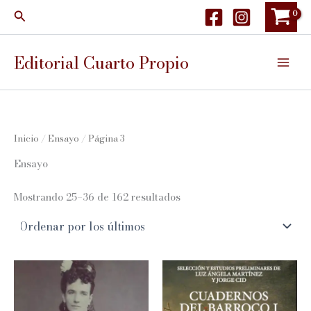
Ir
Buscar
al
contenido
Editorial Cuarto Propio
Inicio
/
Ensayo
/ Página 3
Ensayo
Ordenado
Mostrando 25–36 de 162 resultados
por
los
últimos