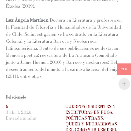
Éxodos (2019).
Luz Ángela Martínez
, Doctora en Literatura y profesora en
la Facultad de Filosofía y Humanidades de la Universidad
de Chile. Su investigación se ha centrado en la Literatura
Colonial y la Literatura Barroca y Neobarroca
latinoamericana. Dentro de sus publicaciones se destacan
Memoria poética: reescritura de La Araucana (compilado
junto a Jaime Huenún, 2010) y Barroco y neobarroco: Del
descentramiento del mundo a la carnavalización del enigma
CLP
(2011), entre otras.
Relacionado
6
CUERPOS DISIDENTES Y
3 abril, 2026
ESCRITURAS EN FUGA.
Entrada similar
POÉTICAS TRANS,
QUEER Y NEOBARROSAS
DEL CONO SUR LEMEBEL,