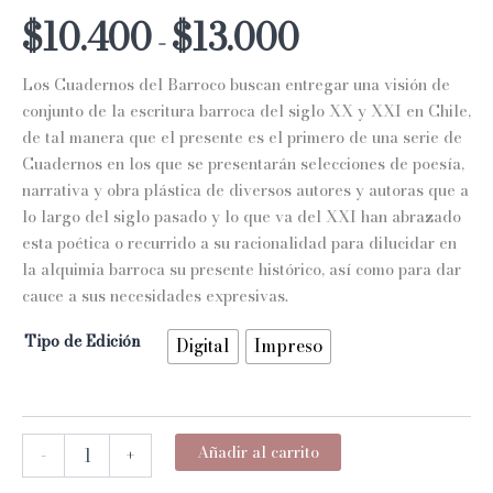
Rango
$
10.400
$
13.000
-
de
Los Cuadernos del Barroco buscan entregar una visión de
precios:
conjunto de la escritura barroca del siglo XX y XXI en Chile,
de tal manera que el presente es el primero de una serie de
desde
Cuadernos en los que se presentarán selecciones de poesía,
$10.400
narrativa y obra plástica de diversos autores y autoras que a
lo largo del siglo pasado y lo que va del XXI han abrazado
hasta
esta poética o recurrido a su racionalidad para dilucidar en
$13.000
la alquimia barroca su presente histórico, así como para dar
cauce a sus necesidades expresivas.
Tipo de Edición
Digital
Impreso
CUADERNOS
Añadir al carrito
-
+
DEL
BARROCO