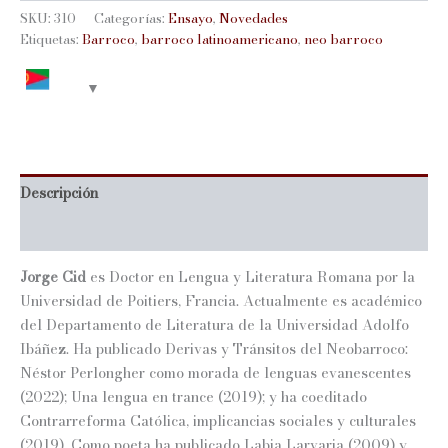
I
SKU:
310
Categorías:
Ensayo
,
Novedades
cantidad
Etiquetas:
Barroco
,
barroco latinoamericano
,
neo barroco
Descripción
Información adicional
Jorge Cid
es Doctor en Lengua y Literatura Romana por la
Universidad de Poitiers, Francia. Actualmente es académico
del Departamento de Literatura de la Universidad Adolfo
Ibáñez. Ha publicado Derivas y Tránsitos del Neobarroco:
Néstor Perlongher como morada de lenguas evanescentes
(2022); Una lengua en trance (2019); y ha coeditado
Contrarreforma Católica, implicancias sociales y culturales
(2019). Como poeta ha publicado Labia Larvaria (2009) y