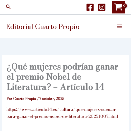
Ir
Buscar
al
contenido
Editorial Cuarto Propio
¿Qué mujeres podrían ganar
el premio Nobel de
Literatura? – Artículo 14
Por
Cuarto Propio
/
7 octubre, 2025
https://www.articulo14.es/cultura/que-mujeres-suenan-
para-ganar-el-premio-nobel-de-literatura-20251007.html