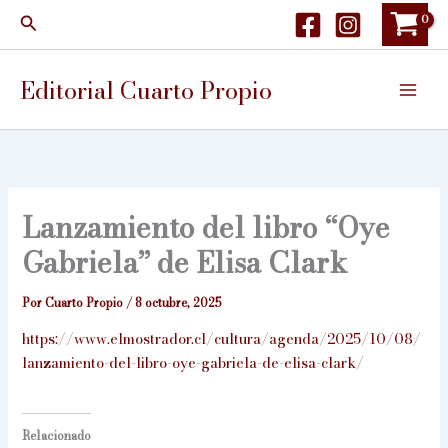
Ir
Buscar
al
contenido
Editorial Cuarto Propio
Lanzamiento del libro “Oye
Gabriela” de Elisa Clark
Por
Cuarto Propio
/
8 octubre, 2025
https://www.elmostrador.cl/cultura/agenda/2025/10/08/
lanzamiento-del-libro-oye-gabriela-de-elisa-clark/
Relacionado