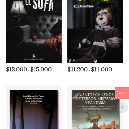
$
12.000
$
15.000
Rango
$
11.200
$
14.000
Rango
-
-
de
de
precios:
precios:
desde
desde
$12.000
$11.200
hasta
hasta
CLP
$15.000
$14.000