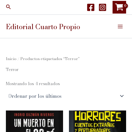
Ir
Buscar
al
contenido
Editorial Cuarto Propio
Inicio
/ Productos etiquetados “Terror”
Terror
Ordenado
Mostrando los 4 resultados
por
los
últimos