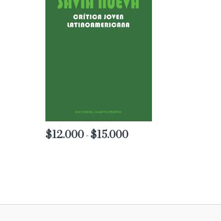
$
12.000
$
15.000
Rango
-
de
precios:
desde
$12.000
hasta
$15.000