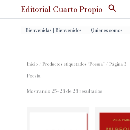
Ir
Busc
Editorial Cuarto Propio
al
contenido
Bienvenidas | Bienvenidos
Quienes somos
Inicio
/
Productos etiquetados “Poesía”
/ Página 3
Poesía
Ordenado
Mostrando 25–28 de 28 resultados
por
los
últimos