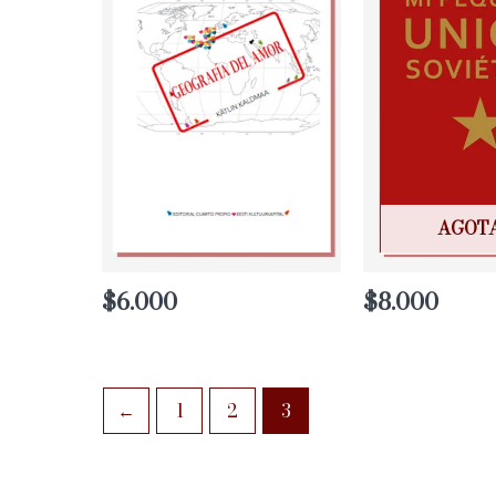
AGOT
$
6.000
$
8.000
←
1
2
3