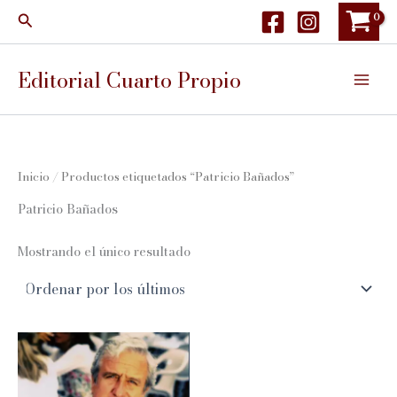
Ir
Buscar
al
contenido
Editorial Cuarto Propio
Inicio
/ Productos etiquetados “Patricio Bañados”
Patricio Bañados
Mostrando el único resultado