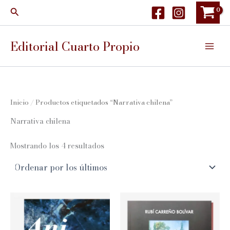
Ir
Buscar
al
contenido
Editorial Cuarto Propio
Inicio
/ Productos etiquetados “Narrativa chilena”
Narrativa chilena
Ordenado
Mostrando los 4 resultados
por
los
últimos