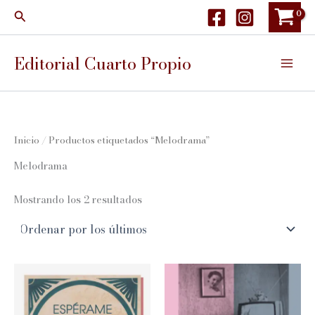
Ir
Buscar
al
contenido
Editorial Cuarto Propio
Inicio
/ Productos etiquetados “Melodrama”
Melodrama
Ordenado
Mostrando los 2 resultados
por
los
últimos