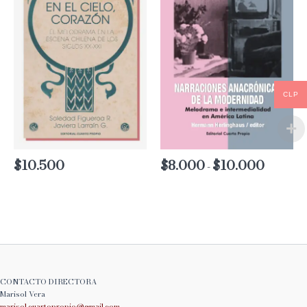
CLP
$
10.500
$
8.000
$
10.000
Rango
-
de
precios:
desde
$8.000
hasta
$10.000
CONTACTO DIRECTORA
Marisol Vera
marisol.cuartopropio@
gmail.com