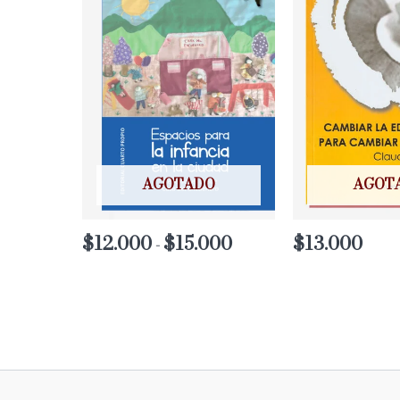
AGOTADO
AGOT
$
12.000
$
15.000
Rango
$
13.000
-
de
precios:
desde
$12.000
hasta
$15.000