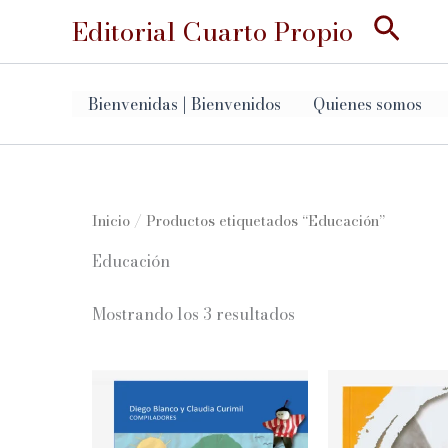
Ir
Busc
Editorial Cuarto Propio
al
contenido
Bienvenidas | Bienvenidos
Quienes somos
Inicio
/ Productos etiquetados “Educación”
Educación
Ordenado
Mostrando los 3 resultados
por
los
últimos