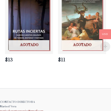
USD
AGOTADO
AGOTADO
$
13
$
11
CONTACTO DIRECTORA
Marisol Vera
marisol.cuartopropio@
gmail.com